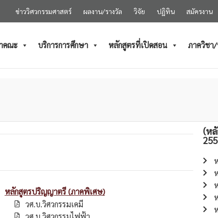
ข่าววิศวกรรมศาสตร์
ผลงาน/รางวัล
วิจัย
ปฏิทิน
สมัครงาน
ำคณะ
บริการการศึกษา
หลักสูตรที่เปิดสอน
ภาควิชา
(หล
255
ห
ห
ห
หลักสูตรปริญญาตรี (ภาคพิเศษ)
ห
วศ.บ.วิศวกรรมเคมี
ห
วศ.บ.วิศวกรรมไฟฟ้า