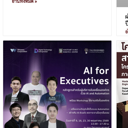
อ่านทั้งหมด »
ผ
ป
อ