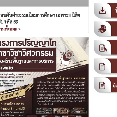
่อนผันค่าธรรมเนียมการศึกษา เฉพาะ!! นิสิต
ี1 รหัส 69
่านทั้งหมด »