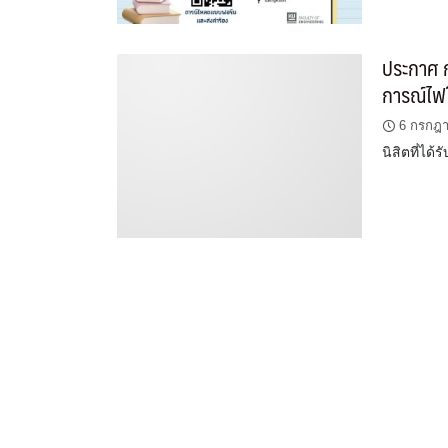
ประกาศ ก
การณ์ไฟใ
6 กรกฎ
นิสิตที่ไ