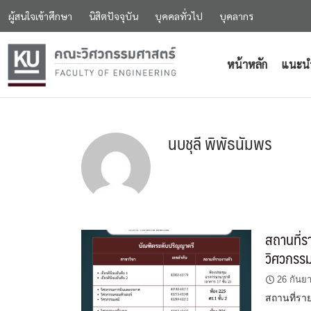
ผู้สนใจเข้าศึกษา
นิสิตปัจจุบัน
บุคคลทั่วไป
บุคลากร
หน้าหลัก
แนะน
นบชุลี พิพัธนัมพร
สถานที่
วิศวกรร
26 กันย
สถานที่รา