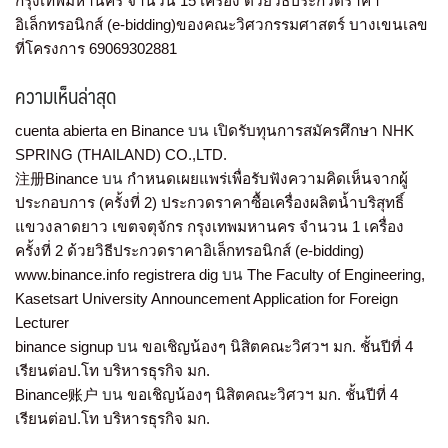
กรุงเทพมหานคร จำนวน 15 เครื่อง ด้วยวิธีประกวดราคา
อิเล็กทรอนิกส์ (e-bidding)ของคณะวิศวกรรมศาสตร์ บางเขนเลข
ที่โครงการ 69069302881
ความเห็นล่าสุด
cuenta abierta en Binance
บน
เปิดรับทุนการสมัครศึกษา NHK
SPRING (THAILAND) CO.,LTD.
注册Binance
บน
กำหนดเผยแพร่เพื่อรับฟังความคิดเห็นจากผู้
ประกอบการ (ครั้งที่ 2) ประกวดราคาซื้อเครื่องผลิตน้ำบริสุทธิ์
แขวงลาดยาว เขตจตุจักร กรุงเทพมหานคร จำนวน 1 เครื่อง
ครั้งที่ 2 ด้วยวิธีประกวดราคาอิเล็กทรอนิกส์ (e-bidding)
www.binance.info registrera dig
บน
The Faculty of Engineering,
Kasetsart University Announcement Application for Foreign
Lecturer
binance signup
บน
ขอเชิญน้องๆ นิสิตคณะวิศวฯ มก. ชั้นปีที่ 4
เรียนต่อป.โท บริหารธุรกิจ มก.
Binance账户
บน
ขอเชิญน้องๆ นิสิตคณะวิศวฯ มก. ชั้นปีที่ 4
เรียนต่อป.โท บริหารธุรกิจ มก.