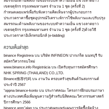
สมรรถนะด้านพลังงานของระบบทำความเย็น แขวงลาดยาว
เขตจตุจักร กรุงเทพมหานคร จำนวน 1 ชุด (ครั้งที่ 2)
กำหนดเผยแพร่เพื่อรับฟังความคิดเห็นจากผู้ประกอบการ
ประกวดราคาซื้อชุดอุปกรณ์วิเคราะห์การใช้พลังงานและปรับปรุง
สมรรถนะด้านพลังงานของระบบทำความเย็น แขวงลาดยาว
เขตจตุจักร กรุงเทพมหานคร จำนวน 1 ชุด (ครั้งที่ 2)ด้วยวิธี
ประกวดราคาอิเล็กทรอนิกส์ (e-bidding)
ความเห็นล่าสุด
binance Registrera
บน
บริษัท INFINEON ปากเกร็ด นนทบุรี รับ
สมัครวิศวกรจบใหม่
www.binance.info Registrácia
บน
เปิดรับทุนการสมัครศึกษา
NHK SPRING (THAILAND) CO.,LTD.
Binance推荐代码
บน
งานวัน ครอบครัวสุขสันต์วันสงกรานต์
ประจำปี 2567
"oppna binance-konto
บน
ประกาศคณะ โครงการฝึกอบรมภาษา
ต่างประเทศเพื่อเพิ่มพูนความรู้สำหรับนิสิตคณะวิศวกรรมศาสตร์
ปีการศึกษา 2566
binance anm"alan
บน
ประกาศเผยแพร่แผนการจัดซื้อจัดจ้าง