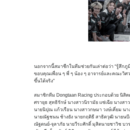
นอกจากนี้สมาชืกในทีมช่วยกันเล่าต่อว่า “รู้สึก
ขอบคุณเพื่อน ๆ พี่ ๆ น้อง ๆ อาจารย์และคณะวิศว
ขึ้นได้จริง”
สมาชิกทีม Dongtaan Racing ประกอบด้วย นิสิต
ศรายุธ สุทธิรักษ์ นางสาวนิรามัย แซ่เฉีย นาง
นายนิปุณ แก้วเรือน นางสาวกษมา วงษ์เคี่ยม นา
นายณัฐชนน ช้างยัง นายกฤติธี สาธิตวุฒิ นายนบ
ณัฐดนย์-จุลาภัย นายวีระศักดิ์ มุสิดนายชาวิช บ