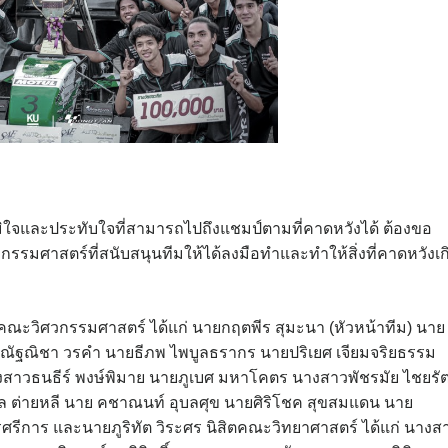
ภูมิใจและประทับใจที่สามารถไปถึงแชมป์ตามที่คาดหวังได้ ต้องขอ
กรรมศาสตร์ที่สนับสนุนทีมให้ได้ลงมือทำและทำให้สิ่งที่คาดหวังเก
คณะวิศวกรรมศาสตร์ ได้แก่ นายกฤตพีร สุมะนา (หัวหน้าทีม) นาย
สาวณัฐณิชา วรคำ นายธีภพ ไพบูลธรากร นายปริเยศ เจียมจริยธรรม
งสาวธนธีร์ พงษ์พิมาย นายภูเบศ มหาโคตร นางสาวพัชรมัย ไชยรัต
ีล ต่ายหลี นาย คชาณนท์ อุบลศุข นายศิริโชค สุขสมแดน นาย
วรศรีการ และนายภูริทัต วิระศร นิสิตคณะวิทยาศาสตร์ ได้แก่ นางส