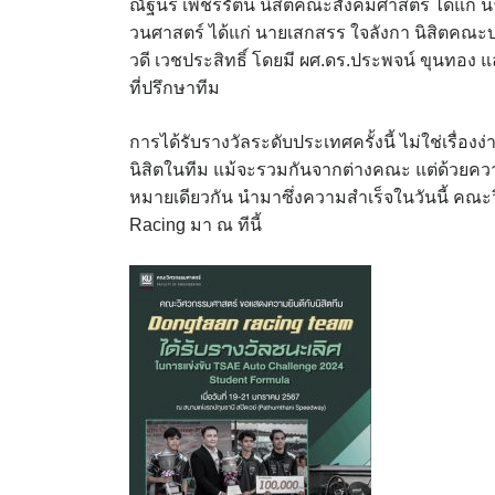
ณัฐนรี เพ็ชรรัตน์ นิสิตคณะสังคมศาสตร์ ได้แก่
วนศาสตร์ ได้แก่ นายเสกสรร ใจลังกา นิสิตคณะบ
วดี เวชประสิทธิ์ โดยมี ผศ.ดร.ประพจน์ ขุนทอง แ
ที่ปรึกษาทีม
การได้รับรางวัลระดับประเทศครั้งนี้ ไม่ใช่เรื่
นิสิตในทีม แม้จะรวมกันจากต่างคณะ แต่ด้วยควา
หมายเดียวกัน นำมาซึ่งความสำเร็จในวันนี้ คณ
Racing มา ณ ทีนี้