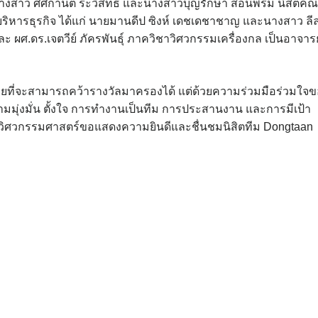
 นางสาว ศศิกานต์ ระวิสิทธิ์ และนางสาวบุญรักษา สอนพรม นิสิตค
ริหารธุรกิจ ได้แก่ นายมานดีป ซิงห์ เดชเดชาชาญ และนางสาว ลี
ละ ผศ.ดร.เจตวีย์ ภัครพันธุ์ ภาควิชาวิศวกรรมเครื่องกล เป็นอาจารย
องง่ายที่จะสามารถคว้ารางวัลมาครองได้ แต่ด้วยความร่วมมือร่วมใจ
มมุ่งมั่น ตั้งใจ การทำงานเป็นทีม การประสานงาน และการมีเป้า
ะวิศวกรรมศาสตร์ขอแสดงความยินดีและชื่นชมนิสิตทีม Dongtaan