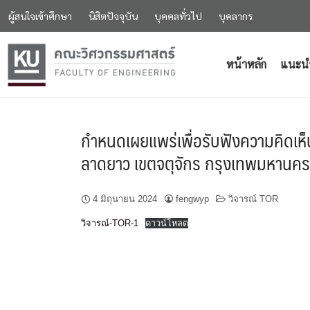
ผู้สนใจเข้าศึกษา
นิสิตปัจจุบัน
บุคคลทั่วไป
บุคลากร
หน้าหลัก
แนะน
กำหนดเผยแพร่เพื่อรับฟังความคิดเห
ลาดยาว เขตจตุจักร กรุงเทพมหานคร จ
4 มิถุนายน 2024
fengwyp
วิจารณ์ TOR
วิจารณ์-TOR-1
ดาวน์โหลด