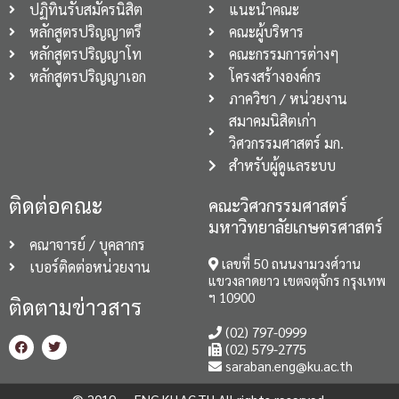
ปฏิทินรับสมัครนิสิต
แนะนำคณะ
หลักสูตรปริญญาตรี
คณะผู้บริหาร
หลักสูตรปริญญาโท
คณะกรรมการต่างๆ
หลักสูตรปริญญาเอก
โครงสร้างองค์กร
ภาควิชา / หน่วยงาน
สมาคมนิสิตเก่า
วิศวกรรมศาสตร์ มก.
สำหรับผู้ดูแลระบบ
ติดต่อคณะ
คณะวิศวกรรมศาสตร์
มหาวิทยาลัยเกษตรศาสตร์
คณาจารย์ / บุคลากร
เลขที่ 50 ถนนงามวงศ์วาน
เบอร์ติดต่อหน่วยงาน
แขวงลาดยาว เขตจตุจักร กรุงเทพ
ฯ 10900
ติดตามข่าวสาร
(02) 797-0999
(02) 579-2775
saraban.eng@ku.ac.th