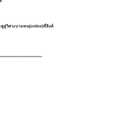
์
สู่วิศวะบางเขน(online)ที่ลิงค์
****************************