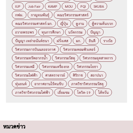
IUP
Job Fair
KAMP
MOU
PQI
SKUBA
กฟผ.
กาญจนพันธุ์
คณะวิศวกรรมศาสตร์
คณะวิศวกรรมศาสตร์ มก.
ญี่ปุ่น
ดูงาน
ตู้ความดันบวก
ถวายพระพร
ทุนการศึกษา
นวัตกรรม
ปัญญา
ปัญญา เหล่าอนันต์ธนา
ฝรั่งเศส
มก.
ยินดี
รางวัล
วิศวกรรมการบินและอวกาศ
วิศวกรรมคอมพิวเตอร์
วิศวกรรมทรัพยากรน้ำ
วิศวกรรมวัสดุ
วิศวกรรมอุตสาหการ
วิศวกรรมเคมี
วิศวกรรมเครื่องกล
วิศวกรรมโยธา
วิศวกรรมไฟฟ้า
ศาสตราจารย์
ศิริราช
สถาปนา
หุ่นยนต์
อากาศยานไร้คนขับ
ภาควิชาวิศวกรรมวัสดุ
ภาควิชาวิศวกรรมไฟฟ้า
เยี่ยมชม
โควิด-19
ไต้หวัน
หมวดข่าว