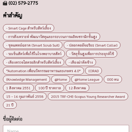
(02) 579-2775
คำสำคัญ
- Smart Cage สำหรับสัตว์เลี้ยง
- การสังเคราะห์ พัฒนาวัสดุและกระบวนการผลิตเซรามิกขั้นสูง
- ชุดแพทย์ฉลาด (Smart Scrub Suit)
- ปลอกคออัจฉริยะ (Smart Collar)
- รถเข็นสัตว์เพื่อใช้ในโรงพยาบาลสัตว์
- วัสดุขั้นสูงเพื่อการประยุกต์ใช้
- เตียงตรวจไฮดรอลิกสำหรับสัตว์เลี้ยง
- เตียงผ่าตัดช้าง
“Automation เพื่อนวัตกรรมอาหารและเกษตร 4.0”
(CIRAD
(Knowledge Management
@Home
@Home League
000 คน
1 สิงหาคม 2551
100 ปี ชาตกาล
12 สิงหาคม
15 – 16 กุมภาพันธ์ 2558
2015 TRF-CHE-Scopus Young Researcher Award
21 ปี
ชื่อผู้ติดต่อ