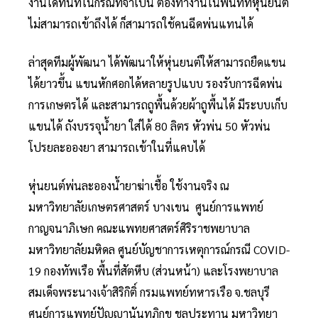
งานได้ทันทีในกรณีที่จำเป็น ต้องทำงานในพื้นที่ที่หุ่นยนต์
ไม่สามารถเข้าถึงได้ ก็สามารถใช้คนฉีดพ่นแทนได้
ล่าสุดทีมผู้พัฒนา ได้พัฒนาให้หุ่นยนต์ให้สามารถยืดแขน
ได้ยาวขึ้น แขนหักศอกได้หลายรูปแบบ รองรับการฉีดพ่น
การเกษตรได้ และสามารถถูพื้นด้วยผ้าถูพื้นได้ มีระบบเก็บ
แขนได้ ถังบรรจุน้ำยา ใส่ได้ 80 ลิตร หัวพ่น 50 หัวพ่น
โปรยละอองยา สามารถเข้าในที่แคบได้
หุ่นยนต์พ่นละอองน้ำยาฆ่าเชื้อ ใช้งานจริง ณ
มหาวิทยาลัยเกษตรศาสตร์ บางเขน ศูนย์การแพทย์
กาญจนาภิเษก คณะแพทยศาสตร์ศิริราชพยาบาล
มหาวิทยาลัยมหิดล ศูนย์บัญชาการเหตุการณ์กรณี COVID-
19 กองทัพเรือ พื้นที่สัตหีบ (ส่วนหน้า) และโรงพยาบาล
สมเด็จพระนางเจ้าสิริกิติ์ กรมแพทย์ทหารเรือ จ.ชลบุรี
ศูนย์การแพทย์ปัญญานันทภิกขุ ชลประทาน มหาวิทยา