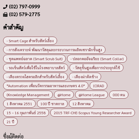
(02) 797-0999
(02) 579-2775
คำสำคัญ
- Smart Cage สำหรับสัตว์เลี้ยง
- การสังเคราะห์ พัฒนาวัสดุและกระบวนการผลิตเซรามิกขั้นสูง
- ชุดแพทย์ฉลาด (Smart Scrub Suit)
- ปลอกคออัจฉริยะ (Smart Collar)
- รถเข็นสัตว์เพื่อใช้ในโรงพยาบาลสัตว์
- วัสดุขั้นสูงเพื่อการประยุกต์ใช้
- เตียงตรวจไฮดรอลิกสำหรับสัตว์เลี้ยง
- เตียงผ่าตัดช้าง
“Automation เพื่อนวัตกรรมอาหารและเกษตร 4.0”
(CIRAD
(Knowledge Management
@Home
@Home League
000 คน
1 สิงหาคม 2551
100 ปี ชาตกาล
12 สิงหาคม
15 – 16 กุมภาพันธ์ 2558
2015 TRF-CHE-Scopus Young Researcher Award
21 ปี
ชื่อผู้ติดต่อ