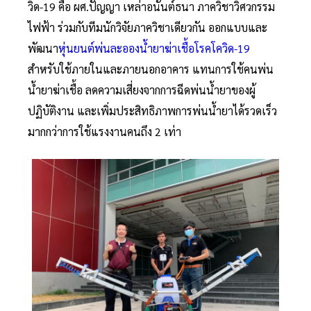
วิด-19 คือ ผศ.ปัญญา เหล่าอนันต์ธนา ภาควิชาวิศวกรรม
ไฟฟ้า ร่วมกับทีมนักวิจัยภาควิชาเดียวกัน ออกแบบและ
พัฒนา
หุ่นยนต์พ่นละอองน้ำยาฆ่าเชื้อโรคโควิด-19
สำหรับใช้ภายในและภายนอกอาคาร แทนการใช้คนพ่น
น้ำยาฆ่าเชื้อ ลดความเสี่ยงจากการฉีดพ่นน้ำยาของผู้
ปฏิบัติงาน และเพิ่มประสิทธิภาพการพ่นน้ำยาได้รวดเร็ว
มากกว่าการใช้แรงงานคนถึง 2 เท่า