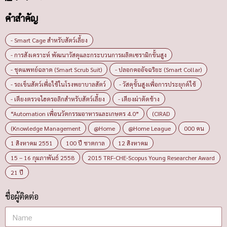
คำสำคัญ
- Smart Cage สำหรับสัตว์เลี้ยง
- การสังเคราะห์ พัฒนาวัสดุและกระบวนการผลิตเซรามิกขั้นสูง
- ชุดแพทย์ฉลาด (Smart Scrub Suit)
- ปลอกคออัจฉริยะ (Smart Collar)
- รถเข็นสัตว์เพื่อใช้ในโรงพยาบาลสัตว์
- วัสดุขั้นสูงเพื่อการประยุกต์ใช้
- เตียงตรวจไฮดรอลิกสำหรับสัตว์เลี้ยง
- เตียงผ่าตัดช้าง
“Automation เพื่อนวัตกรรมอาหารและเกษตร 4.0”
(CIRAD
(Knowledge Management
@Home
@Home League
000 คน
1 สิงหาคม 2551
100 ปี ชาตกาล
12 สิงหาคม
15 – 16 กุมภาพันธ์ 2558
2015 TRF-CHE-Scopus Young Researcher Award
21 ปี
ชื่อผู้ติดต่อ