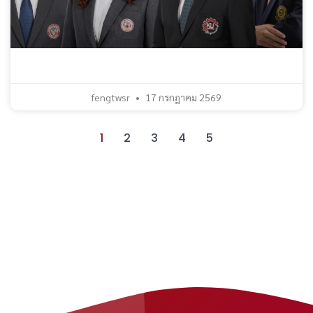
fengtwsr
17 กรกฎาคม 2569
1
2
3
4
5