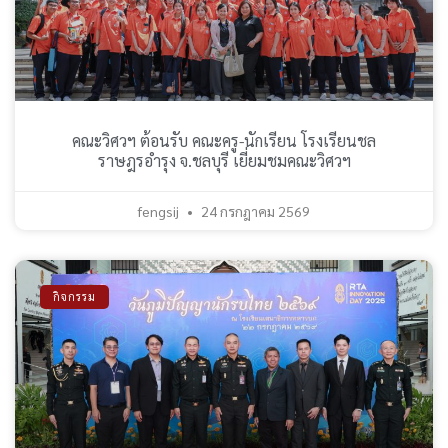
คณะวิศวฯ ต้อนรับ คณะครู-นักเรียน โรงเรียนชล
ราษฎรอำรุง จ.ชลบุรี เยี่ยมชมคณะวิศวฯ
fengsij
24 กรกฎาคม 2569
กิจกรรม