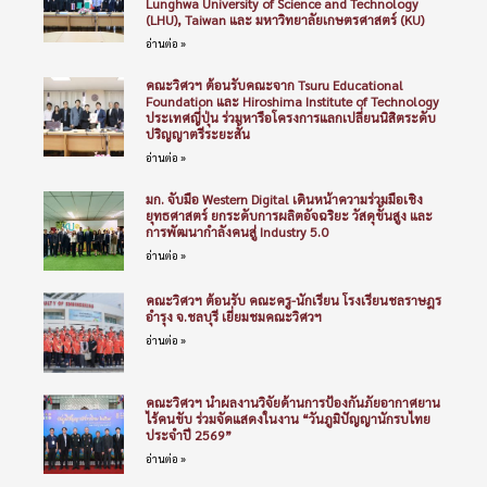
Lunghwa University of Science and Technology
(LHU), Taiwan และ มหาวิทยาลัยเกษตรศาสตร์ (KU)
อ่านต่อ »
คณะวิศวฯ ต้อนรับคณะจาก Tsuru Educational
Foundation และ Hiroshima Institute of Technology
ประเทศญี่ปุ่น ร่วมหารือโครงการแลกเปลี่ยนนิสิตระดับ
ปริญญาตรีระยะสั้น
อ่านต่อ »
มก. จับมือ Western Digital เดินหน้าความร่วมมือเชิง
ยุทธศาสตร์ ยกระดับการผลิตอัจฉริยะ วัสดุขั้นสูง และ
การพัฒนากำลังคนสู่ Industry 5.0
อ่านต่อ »
คณะวิศวฯ ต้อนรับ คณะครู-นักเรียน โรงเรียนชลราษฎร
อำรุง จ.ชลบุรี เยี่ยมชมคณะวิศวฯ
อ่านต่อ »
คณะวิศวฯ นำผลงานวิจัยด้านการป้องกันภัยอากาศยาน
ไร้คนขับ ร่วมจัดแสดงในงาน “วันภูมิปัญญานักรบไทย
ประจำปี 2569”
อ่านต่อ »