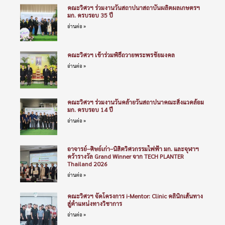
คณะวิศวฯ ร่วมงานวันสถาปนาสถาบันผลิตผลเกษตรฯ
มก. ครบรอบ 35 ปี
อ่านต่อ »
คณะวิศวฯ เข้าร่วมพิธีถวายพระพรชัยมงคล
อ่านต่อ »
คณะวิศวฯ ร่วมงานวันคล้ายวันสถาปนาคณะสิ่งแวดล้อม
มก. ครบรอบ 14 ปี
อ่านต่อ »
อาจารย์–ศิษย์เก่า–นิสิตวิศวกรรมไฟฟ้า มก. และจุฬาฯ
คว้ารางวัล Grand Winner จาก TECH PLANTER
Thailand 2026
อ่านต่อ »
คณะวิศวฯ จัดโครงการ i-Mentor: Clinic คลินิกเส้นทาง
สู่ตำแหน่งทางวิชาการ
อ่านต่อ »