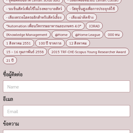
- ชุดแพทย์ฉลาด (Smart Scrub Suit)
- ปลอกคออัจฉริยะ (Smart Collar)
- รถเข็นสัตว์เพื่อใช้ในโรงพยาบาลสัตว์
- วัสดุขั้นสูงเพื่อการประยุกต์ใช้
- เตียงตรวจไฮดรอลิกสำหรับสัตว์เลี้ยง
- เตียงผ่าตัดช้าง
“Automation เพื่อนวัตกรรมอาหารและเกษตร 4.0”
(CIRAD
(Knowledge Management
@Home
@Home League
000 คน
1 สิงหาคม 2551
100 ปี ชาตกาล
12 สิงหาคม
15 – 16 กุมภาพันธ์ 2558
2015 TRF-CHE-Scopus Young Researcher Award
21 ปี
ชื่อผู้ติดต่อ
อีเมล
ข้อความ