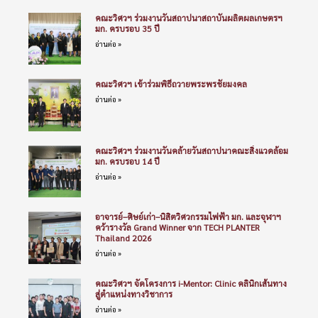
คณะวิศวฯ ร่วมงานวันสถาปนาสถาบันผลิตผลเกษตรฯ
มก. ครบรอบ 35 ปี
อ่านต่อ »
คณะวิศวฯ เข้าร่วมพิธีถวายพระพรชัยมงคล
อ่านต่อ »
คณะวิศวฯ ร่วมงานวันคล้ายวันสถาปนาคณะสิ่งแวดล้อม
มก. ครบรอบ 14 ปี
อ่านต่อ »
อาจารย์–ศิษย์เก่า–นิสิตวิศวกรรมไฟฟ้า มก. และจุฬาฯ
คว้ารางวัล Grand Winner จาก TECH PLANTER
Thailand 2026
อ่านต่อ »
คณะวิศวฯ จัดโครงการ i-Mentor: Clinic คลินิกเส้นทาง
สู่ตำแหน่งทางวิชาการ
อ่านต่อ »