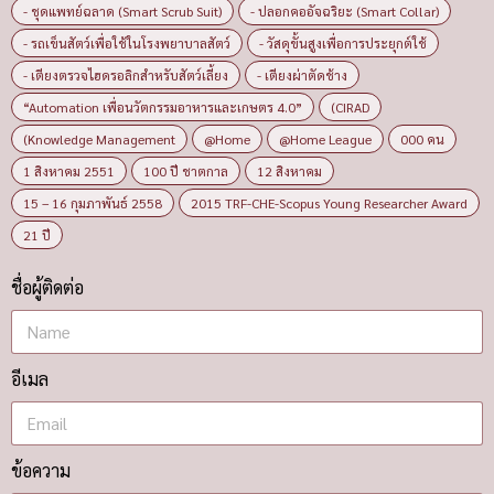
- ชุดแพทย์ฉลาด (Smart Scrub Suit)
- ปลอกคออัจฉริยะ (Smart Collar)
- รถเข็นสัตว์เพื่อใช้ในโรงพยาบาลสัตว์
- วัสดุขั้นสูงเพื่อการประยุกต์ใช้
- เตียงตรวจไฮดรอลิกสำหรับสัตว์เลี้ยง
- เตียงผ่าตัดช้าง
“Automation เพื่อนวัตกรรมอาหารและเกษตร 4.0”
(CIRAD
(Knowledge Management
@Home
@Home League
000 คน
1 สิงหาคม 2551
100 ปี ชาตกาล
12 สิงหาคม
15 – 16 กุมภาพันธ์ 2558
2015 TRF-CHE-Scopus Young Researcher Award
21 ปี
ชื่อผู้ติดต่อ
อีเมล
ข้อความ