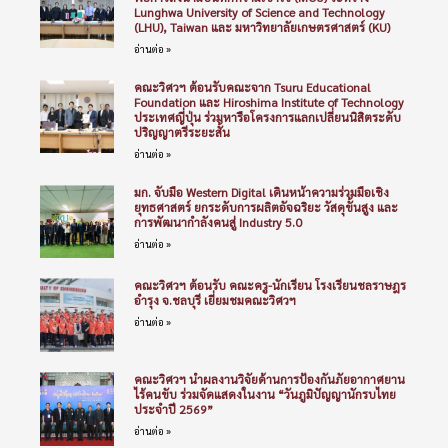
Lunghwa University of Science and Technology
(LHU), Taiwan และ มหาวิทยาลัยเกษตรศาสตร์ (KU)
อ่านต่อ »
คณะวิศวฯ ต้อนรับคณะจาก Tsuru Educational
Foundation และ Hiroshima Institute of Technology
ประเทศญี่ปุ่น ร่วมหารือโครงการแลกเปลี่ยนนิสิตระดับ
ปริญญาตรีระยะสั้น
อ่านต่อ »
มก. จับมือ Western Digital เดินหน้าความร่วมมือเชิง
ยุทธศาสตร์ ยกระดับการผลิตอัจฉริยะ วัสดุขั้นสูง และ
การพัฒนากำลังคนสู่ Industry 5.0
อ่านต่อ »
คณะวิศวฯ ต้อนรับ คณะครู-นักเรียน โรงเรียนชลราษฎร
อำรุง จ.ชลบุรี เยี่ยมชมคณะวิศวฯ
อ่านต่อ »
คณะวิศวฯ นำผลงานวิจัยด้านการป้องกันภัยอากาศยาน
ไร้คนขับ ร่วมจัดแสดงในงาน “วันภูมิปัญญานักรบไทย
ประจำปี 2569”
อ่านต่อ »