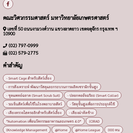
คณะวิศวกรรมศาสตร์ มหาวิทยาลัยเกษตรศาสตร์
เลขที่ 50 ถนนงามวงศ์วาน แขวงลาดยาว เขตจตุจักร กรุงเทพ ฯ
10900
(02) 797-0999
(02) 579-2775
คำสำคัญ
- Smart Cage สำหรับสัตว์เลี้ยง
- การสังเคราะห์ พัฒนาวัสดุและกระบวนการผลิตเซรามิกขั้นสูง
- ชุดแพทย์ฉลาด (Smart Scrub Suit)
- ปลอกคออัจฉริยะ (Smart Collar)
- รถเข็นสัตว์เพื่อใช้ในโรงพยาบาลสัตว์
- วัสดุขั้นสูงเพื่อการประยุกต์ใช้
- เตียงตรวจไฮดรอลิกสำหรับสัตว์เลี้ยง
- เตียงผ่าตัดช้าง
“Automation เพื่อนวัตกรรมอาหารและเกษตร 4.0”
(CIRAD
(Knowledge Management
@Home
@Home League
000 คน