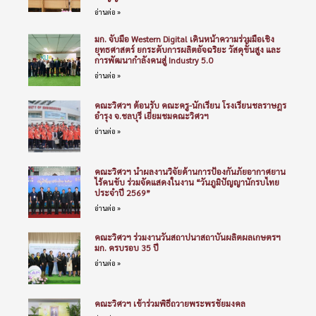
อ่านต่อ »
มก. จับมือ Western Digital เดินหน้าความร่วมมือเชิง
ยุทธศาสตร์ ยกระดับการผลิตอัจฉริยะ วัสดุขั้นสูง และ
การพัฒนากำลังคนสู่ Industry 5.0
อ่านต่อ »
คณะวิศวฯ ต้อนรับ คณะครู-นักเรียน โรงเรียนชลราษฎร
อำรุง จ.ชลบุรี เยี่ยมชมคณะวิศวฯ
อ่านต่อ »
คณะวิศวฯ นำผลงานวิจัยด้านการป้องกันภัยอากาศยาน
ไร้คนขับ ร่วมจัดแสดงในงาน “วันภูมิปัญญานักรบไทย
ประจำปี 2569”
อ่านต่อ »
คณะวิศวฯ ร่วมงานวันสถาปนาสถาบันผลิตผลเกษตรฯ
มก. ครบรอบ 35 ปี
อ่านต่อ »
คณะวิศวฯ เข้าร่วมพิธีถวายพระพรชัยมงคล