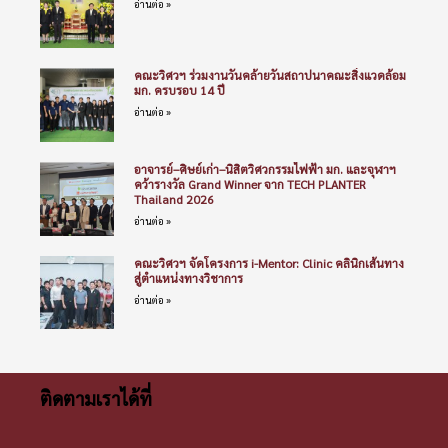
อ่านต่อ »
คณะวิศวฯ ร่วมงานวันคล้ายวันสถาปนาคณะสิ่งแวดล้อม
มก. ครบรอบ 14 ปี
อ่านต่อ »
อาจารย์–ศิษย์เก่า–นิสิตวิศวกรรมไฟฟ้า มก. และจุฬาฯ
คว้ารางวัล Grand Winner จาก TECH PLANTER
Thailand 2026
อ่านต่อ »
คณะวิศวฯ จัดโครงการ i-Mentor: Clinic คลินิกเส้นทาง
สู่ตำแหน่งทางวิชาการ
อ่านต่อ »
ติดตามเราได้ที่