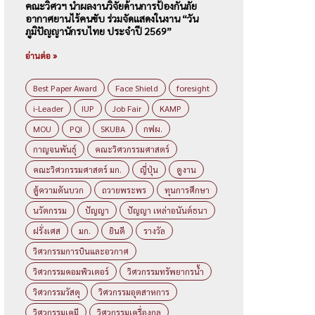
คณะวิศวฯ นำผลงานวิจัยด้านการป้องกันภัย
อากาศยานไร้คนขับ ร่วมจัดแสดงในงาน “วัน
ภูมิปัญญานักรบไทย ประจำปี 2569”
อ่านต่อ »
Best Paper Award
Face Shield
foresight
i-Leader
IUP
Job Fair
KAMP
MOU
PQI
SKUBA
กฟผ.
กาญจนพันธุ์
คณะวิศวกรรมศาสตร์
คณะวิศวกรรมศาสตร์ มก.
ญี่ปุ่น
ดูงาน
ตู้ความดันบวก
ถวายพระพร
ทุนการศึกษา
นวัตกรรม
ปัญญา
ปัญญา เหล่าอนันต์ธนา
ฝรั่งเศส
มก.
ยินดี
รางวัล
วิศวกรรมการบินและอวกาศ
วิศวกรรมคอมพิวเตอร์
วิศวกรรมทรัพยากรน้ำ
วิศวกรรมวัสดุ
วิศวกรรมอุตสาหการ
วิศวกรรมเคมี
วิศวกรรมเครื่องกล