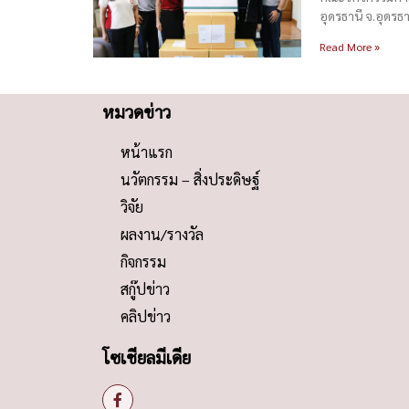
อุดรธานี จ.อุดร
Read More »
หมวดข่าว
หน้าแรก
นวัตกรรม – สิ่งประดิษฐ์
วิจัย
ผลงาน/รางวัล
กิจกรรม
สกู๊ปข่าว
คลิปข่าว
โซเชียลมีเดีย