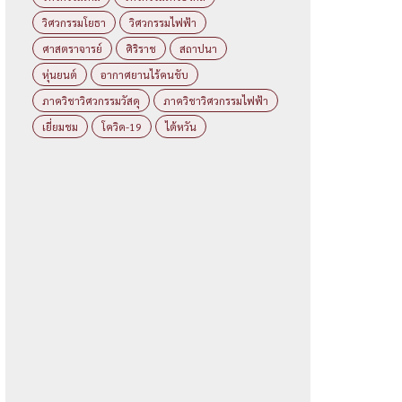
วิศวกรรมโยธา
วิศวกรรมไฟฟ้า
ศาสตราจารย์
ศิริราช
สถาปนา
หุ่นยนต์
อากาศยานไร้คนขับ
ภาควิชาวิศวกรรมวัสดุ
ภาควิชาวิศวกรรมไฟฟ้า
เยี่ยมชม
โควิด-19
ไต้หวัน