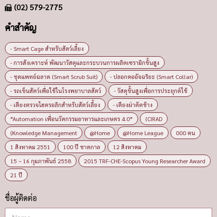
(02) 579-2775
คำสำคัญ
- Smart Cage สำหรับสัตว์เลี้ยง
- การสังเคราะห์ พัฒนาวัสดุและกระบวนการผลิตเซรามิกขั้นสูง
- ชุดแพทย์ฉลาด (Smart Scrub Suit)
- ปลอกคออัจฉริยะ (Smart Collar)
- รถเข็นสัตว์เพื่อใช้ในโรงพยาบาลสัตว์
- วัสดุขั้นสูงเพื่อการประยุกต์ใช้
- เตียงตรวจไฮดรอลิกสำหรับสัตว์เลี้ยง
- เตียงผ่าตัดช้าง
“Automation เพื่อนวัตกรรมอาหารและเกษตร 4.0”
(CIRAD
(Knowledge Management
@Home
@Home League
000 คน
1 สิงหาคม 2551
100 ปี ชาตกาล
12 สิงหาคม
15 – 16 กุมภาพันธ์ 2558
2015 TRF-CHE-Scopus Young Researcher Award
21 ปี
ชื่อผู้ติดต่อ