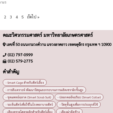
วามร
1
2
3
4
5
ถัดไป »
คณะวิศวกรรมศาสตร์ มหาวิทยาลัยเกษตรศาสตร์
เลขที่ 50 ถนนงามวงศ์วาน แขวงลาดยาว เขตจตุจักร กรุงเทพ ฯ 10900
(02) 797-0999
(02) 579-2775
คำสำคัญ
- Smart Cage สำหรับสัตว์เลี้ยง
- การสังเคราะห์ พัฒนาวัสดุและกระบวนการผลิตเซรามิกขั้นสูง
- ชุดแพทย์ฉลาด (Smart Scrub Suit)
- ปลอกคออัจฉริยะ (Smart Collar)
- รถเข็นสัตว์เพื่อใช้ในโรงพยาบาลสัตว์
- วัสดุขั้นสูงเพื่อการประยุกต์ใช้
- เตียงตรวจไฮดรอลิกสำหรับสัตว์เลี้ยง
- เตียงผ่าตัดช้าง