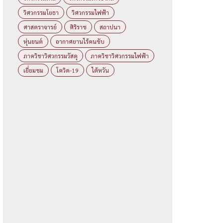
วิศวกรรมโยธา
วิศวกรรมไฟฟ้า
ศาสตราจารย์
ศิริราช
สถาปนา
หุ่นยนต์
อากาศยานไร้คนขับ
ภาควิชาวิศวกรรมวัสดุ
ภาควิชาวิศวกรรมไฟฟ้า
เยี่ยมชม
โควิด-19
ไต้หวัน