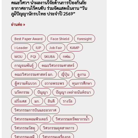
คณะวิศวฯ นำผลงานวิจัยด้านการป้องกันภัย
อากาศยานไร้คนขับ ร่วมจัดแสดงในงาน “วัน
ภูมิปัญญานักรบไทย ประจำปี 2569”
อ่านต่อ »
Best Paper Award
Face Shield
foresight
i-Leader
IUP
Job Fair
KAMP
MOU
PQI
SKUBA
กฟผ.
กาญจนพันธุ์
คณะวิศวกรรมศาสตร์
คณะวิศวกรรมศาสตร์ มก.
ญี่ปุ่น
ดูงาน
ตู้ความดันบวก
ถวายพระพร
ทุนการศึกษา
นวัตกรรม
ปัญญา
ปัญญา เหล่าอนันต์ธนา
ฝรั่งเศส
มก.
ยินดี
รางวัล
วิศวกรรมการบินและอวกาศ
วิศวกรรมคอมพิวเตอร์
วิศวกรรมทรัพยากรน้ำ
วิศวกรรมวัสดุ
วิศวกรรมอุตสาหการ
วิศวกรรมเคมี
วิศวกรรมเครื่องกล