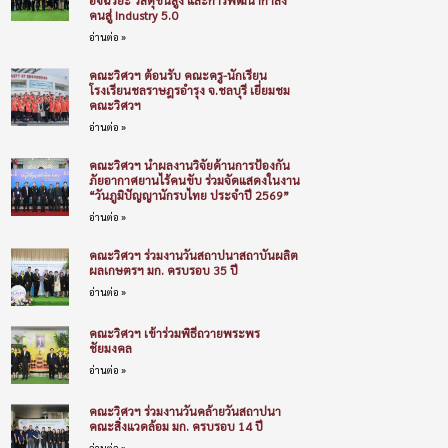
คนสู่ Industry 5.0
อ่านต่อ »
คณะวิศวฯ ต้อนรับ คณะครู-นักเรียน
โรงเรียนชลราษฎรอำรุง จ.ชลบุรี เยี่ยมชม
คณะวิศวฯ
อ่านต่อ »
คณะวิศวฯ นำผลงานวิจัยด้านการป้องกัน
ภัยอากาศยานไร้คนขับ ร่วมจัดแสดงในงาน
“วันภูมิปัญญานักรบไทย ประจำปี 2569”
อ่านต่อ »
คณะวิศวฯ ร่วมงานวันสถาปนาสถาบันผลิต
ผลเกษตรฯ มก. ครบรอบ 35 ปี
อ่านต่อ »
คณะวิศวฯ เข้าร่วมพิธีถวายพระพร
ชัยมงคล
อ่านต่อ »
คณะวิศวฯ ร่วมงานวันคล้ายวันสถาปนา
คณะสิ่งแวดล้อม มก. ครบรอบ 14 ปี
อ่านต่อ »