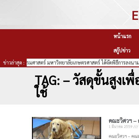
E
หน้าแรก
สกู๊ปข่าว
คณะวิศวกรรมศาสตร์ มหาวิทยาลัยเกษตรศาสตร์ ได้จัดพิธีการลงนามบ
ข่าวล่าสุด :
TAG: – วัสดุขั้นสูงเพ
ใช้
คณะวิศวฯ – 
1 มีนาคม 2559
คณะวิศวฯ – คณะ