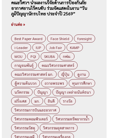
คณะวิศวฯ นำผลงานวิจัยด้านการป้องกันภัย
อากาศยานไร้คนขับ ร่วมจัดแสดงในงาน “วัน
ภูมิปัญญานักรบไทย ประจำปี 2569”
อ่านต่อ »
Best Paper Award
Face Shield
foresight
i-Leader
IUP
Job Fair
KAMP
MOU
PQI
SKUBA
กฟผ.
กาญจนพันธุ์
คณะวิศวกรรมศาสตร์
คณะวิศวกรรมศาสตร์ มก.
ญี่ปุ่น
ดูงาน
ตู้ความดันบวก
ถวายพระพร
ทุนการศึกษา
นวัตกรรม
ปัญญา
ปัญญา เหล่าอนันต์ธนา
ฝรั่งเศส
มก.
ยินดี
รางวัล
วิศวกรรมการบินและอวกาศ
วิศวกรรมคอมพิวเตอร์
วิศวกรรมทรัพยากรน้ำ
วิศวกรรมวัสดุ
วิศวกรรมอุตสาหการ
วิศวกรรมเคมี
วิศวกรรมเครื่องกล