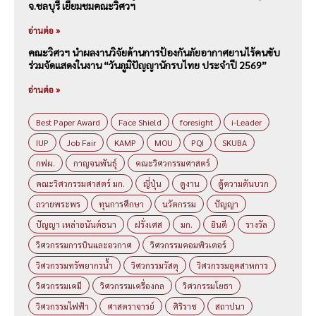
จ.ชลบุรี เยี่ยมชมคณะวิศวฯ
อ่านต่อ »
คณะวิศวฯ นำผลงานวิจัยด้านการป้องกันภัยอากาศยานไร้คนขับ
ร่วมจัดแสดงในงาน “วันภูมิปัญญานักรบไทย ประจำปี 2569”
อ่านต่อ »
Best Paper Award
Face Shield
foresight
i-Leader
IUP
Job Fair
KAMP
MOU
PQI
SKUBA
กฟผ.
กาญจนพันธุ์
คณะวิศวกรรมศาสตร์
คณะวิศวกรรมศาสตร์ มก.
ญี่ปุ่น
ดูงาน
ตู้ความดันบวก
ถวายพระพร
ทุนการศึกษา
นวัตกรรม
ปัญญา
ปัญญา เหล่าอนันต์ธนา
ฝรั่งเศส
มก.
ยินดี
รางวัล
วิศวกรรมการบินและอวกาศ
วิศวกรรมคอมพิวเตอร์
วิศวกรรมทรัพยากรน้ำ
วิศวกรรมวัสดุ
วิศวกรรมอุตสาหการ
วิศวกรรมเคมี
วิศวกรรมเครื่องกล
วิศวกรรมโยธา
วิศวกรรมไฟฟ้า
ศาสตราจารย์
ศิริราช
สถาปนา