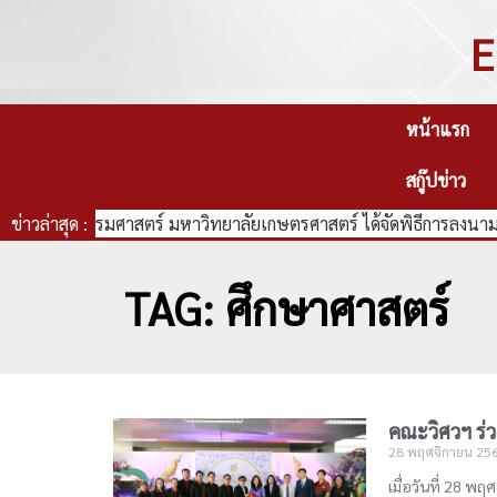
E
หน้าแรก
สกู๊ปข่าว
คณะวิศวกรรมศาสตร์ มหาวิทยาลัยเกษตรศาสตร์ ได้จัดพิธีการลงนามบ
ข่าวล่าสุด :
TAG: ศึกษาศาสตร์
คณะวิศวฯ ร่
28 พฤศจิกายน 25
เมื่อวันที่ 28 