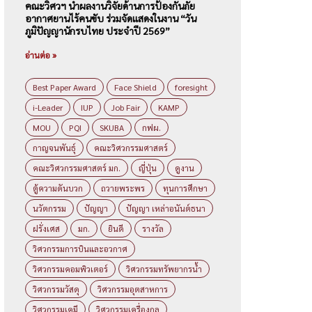
คณะวิศวฯ นำผลงานวิจัยด้านการป้องกันภัย
อากาศยานไร้คนขับ ร่วมจัดแสดงในงาน “วัน
ภูมิปัญญานักรบไทย ประจำปี 2569”
อ่านต่อ »
Best Paper Award
Face Shield
foresight
i-Leader
IUP
Job Fair
KAMP
MOU
PQI
SKUBA
กฟผ.
กาญจนพันธุ์
คณะวิศวกรรมศาสตร์
คณะวิศวกรรมศาสตร์ มก.
ญี่ปุ่น
ดูงาน
ตู้ความดันบวก
ถวายพระพร
ทุนการศึกษา
นวัตกรรม
ปัญญา
ปัญญา เหล่าอนันต์ธนา
ฝรั่งเศส
มก.
ยินดี
รางวัล
วิศวกรรมการบินและอวกาศ
วิศวกรรมคอมพิวเตอร์
วิศวกรรมทรัพยากรน้ำ
วิศวกรรมวัสดุ
วิศวกรรมอุตสาหการ
วิศวกรรมเคมี
วิศวกรรมเครื่องกล