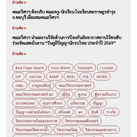
อ่านต่อ »
คณะวิศวฯ ต้อนรับ คณะครู-นักเรียน โรงเรียนชลราษฎรอำรุง
จ.ชลบุรี เยี่ยมชมคณะวิศวฯ
อ่านต่อ »
คณะวิศวฯ นำผลงานวิจัยด้านการป้องกันภัยอากาศยานไร้คนขับ
ร่วมจัดแสดงในงาน “วันภูมิปัญญานักรบไทย ประจำปี 2569”
อ่านต่อ »
Best Paper Award
Face Shield
foresight
i-Leader
IUP
Job Fair
KAMP
MOU
PQI
SKUBA
กฟผ.
กาญจนพันธุ์
คณะวิศวกรรมศาสตร์
คณะวิศวกรรมศาสตร์ มก.
ญี่ปุ่น
ดูงาน
ตู้ความดันบวก
ถวายพระพร
ทุนการศึกษา
นวัตกรรม
ปัญญา
ปัญญา เหล่าอนันต์ธนา
ฝรั่งเศส
มก.
ยินดี
รางวัล
วิศวกรรมการบินและอวกาศ
วิศวกรรมคอมพิวเตอร์
วิศวกรรมทรัพยากรน้ำ
วิศวกรรมวัสดุ
วิศวกรรมอุตสาหการ