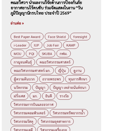
คณะวิศวฯ นำผลงานวิจัยด้านการป้องกันภัย
อากาศยานไร้คนขับ ร่วมจัดแสดงในงาน “วัน
ภูมิปัญญานักรบไทย ประจำปี 2569”
อ่านต่อ »
Best Paper Award
Face Shield
foresight
i-Leader
IUP
Job Fair
KAMP
MOU
PQI
SKUBA
กฟผ.
กาญจนพันธุ์
คณะวิศวกรรมศาสตร์
คณะวิศวกรรมศาสตร์ มก.
ญี่ปุ่น
ดูงาน
ตู้ความดันบวก
ถวายพระพร
ทุนการศึกษา
นวัตกรรม
ปัญญา
ปัญญา เหล่าอนันต์ธนา
ฝรั่งเศส
มก.
ยินดี
รางวัล
วิศวกรรมการบินและอวกาศ
วิศวกรรมคอมพิวเตอร์
วิศวกรรมทรัพยากรน้ำ
วิศวกรรมวัสดุ
วิศวกรรมอุตสาหการ
วิศวกรรมเคมี
วิศวกรรมเครื่องกล