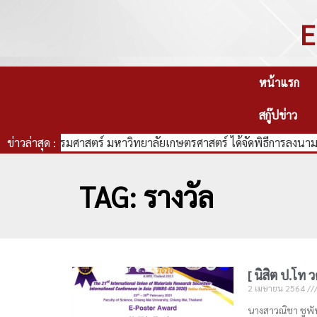
E
หน้าแรก
สกู๊ปข่าว
คณะวิศวกรรมศาสตร์ มหาวิทยาลัยเกษตรศาสตร์ ได้จัดพิธีการลงนามบ
ข่าวล่าสุด :
TAG: รางวัล
[ นิสิต ป.โท 
2 เมษายน 2564
นางสาวณิชา ชูพัน