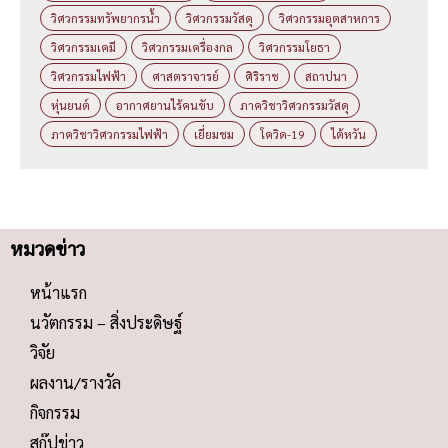
วิศวกรรมทรัพยากรน้ำ
วิศวกรรมวัสดุ
วิศวกรรมอุตสาหการ
วิศวกรรมเคมี
วิศวกรรมเครื่องกล
วิศวกรรมโยธา
วิศวกรรมไฟฟ้า
ศาสตราจารย์
ศิริราช
สถาปนา
หุ่นยนต์
อากาศยานไร้คนขับ
ภาควิชาวิศวกรรมวัสดุ
ภาควิชาวิศวกรรมไฟฟ้า
เยี่ยมชม
โควิด-19
ไต้หวัน
หมวดข่าว
หน้าแรก
นวัตกรรม – สิ่งประดิษฐ์
วิจัย
ผลงาน/รางวัล
กิจกรรม
สกู๊ปข่าว