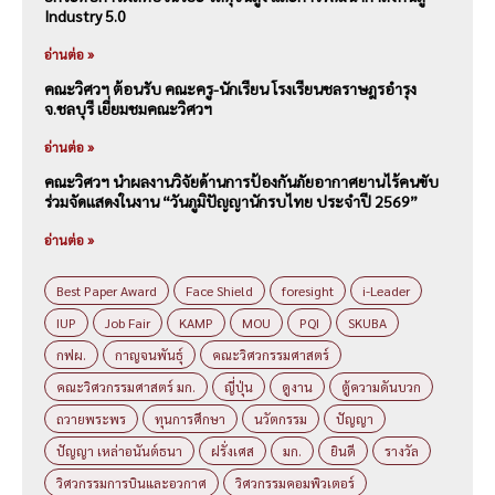
Industry 5.0
อ่านต่อ »
คณะวิศวฯ ต้อนรับ คณะครู-นักเรียน โรงเรียนชลราษฎรอำรุง
จ.ชลบุรี เยี่ยมชมคณะวิศวฯ
อ่านต่อ »
คณะวิศวฯ นำผลงานวิจัยด้านการป้องกันภัยอากาศยานไร้คนขับ
ร่วมจัดแสดงในงาน “วันภูมิปัญญานักรบไทย ประจำปี 2569”
อ่านต่อ »
Best Paper Award
Face Shield
foresight
i-Leader
IUP
Job Fair
KAMP
MOU
PQI
SKUBA
กฟผ.
กาญจนพันธุ์
คณะวิศวกรรมศาสตร์
คณะวิศวกรรมศาสตร์ มก.
ญี่ปุ่น
ดูงาน
ตู้ความดันบวก
ถวายพระพร
ทุนการศึกษา
นวัตกรรม
ปัญญา
ปัญญา เหล่าอนันต์ธนา
ฝรั่งเศส
มก.
ยินดี
รางวัล
วิศวกรรมการบินและอวกาศ
วิศวกรรมคอมพิวเตอร์