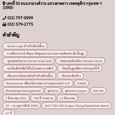
เลขที่ 50 ถนนงามวงศ์วาน แขวงลาดยาว เขตจตุจักร กรุงเทพ ฯ
10900
(02) 797-0999
(02) 579-2775
คำสำคัญ
- Smart Cage สำหรับสัตว์เลี้ยง
- การสังเคราะห์ พัฒนาวัสดุและกระบวนการผลิตเซรามิกขั้นสูง
- ชุดแพทย์ฉลาด (Smart Scrub Suit)
- ปลอกคออัจฉริยะ (Smart Collar)
- รถเข็นสัตว์เพื่อใช้ในโรงพยาบาลสัตว์
- วัสดุขั้นสูงเพื่อการประยุกต์ใช้
- เตียงตรวจไฮดรอลิกสำหรับสัตว์เลี้ยง
- เตียงผ่าตัดช้าง
“Automation เพื่อนวัตกรรมอาหารและเกษตร 4.0”
(CIRAD
(Knowledge Management
@Home
@Home League
000 คน
1 สิงหาคม 2551
100 ปี ชาตกาล
12 สิงหาคม
15 – 16 กุมภาพันธ์ 2558
2015 TRF-CHE-Scopus Young Researcher Award
21 ปี