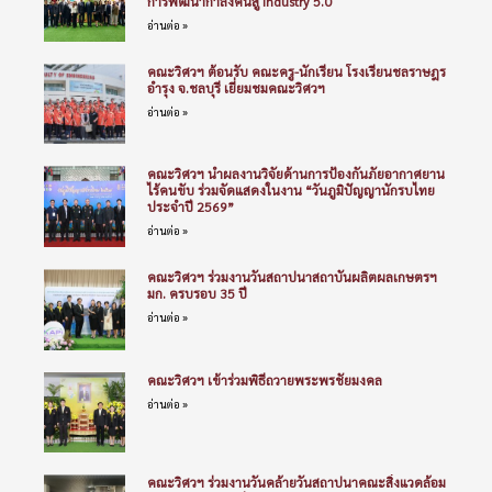
การพัฒนากำลังคนสู่ Industry 5.0
อ่านต่อ »
คณะวิศวฯ ต้อนรับ คณะครู-นักเรียน โรงเรียนชลราษฎร
อำรุง จ.ชลบุรี เยี่ยมชมคณะวิศวฯ
อ่านต่อ »
คณะวิศวฯ นำผลงานวิจัยด้านการป้องกันภัยอากาศยาน
ไร้คนขับ ร่วมจัดแสดงในงาน “วันภูมิปัญญานักรบไทย
ประจำปี 2569”
อ่านต่อ »
คณะวิศวฯ ร่วมงานวันสถาปนาสถาบันผลิตผลเกษตรฯ
มก. ครบรอบ 35 ปี
อ่านต่อ »
คณะวิศวฯ เข้าร่วมพิธีถวายพระพรชัยมงคล
อ่านต่อ »
คณะวิศวฯ ร่วมงานวันคล้ายวันสถาปนาคณะสิ่งแวดล้อม