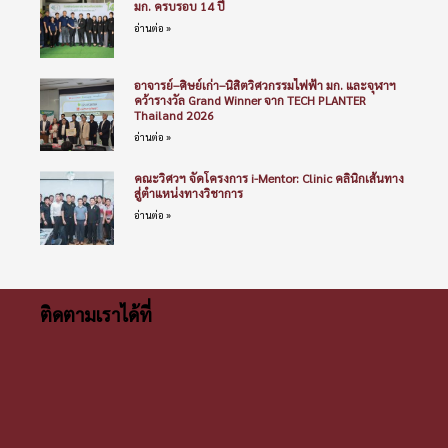
มก. ครบรอบ 14 ปี
อ่านต่อ »
อาจารย์–ศิษย์เก่า–นิสิตวิศวกรรมไฟฟ้า มก. และจุฬาฯ
คว้ารางวัล Grand Winner จาก TECH PLANTER
Thailand 2026
อ่านต่อ »
คณะวิศวฯ จัดโครงการ i-Mentor: Clinic คลินิกเส้นทาง
สู่ตำแหน่งทางวิชาการ
อ่านต่อ »
ติดตามเราได้ที่