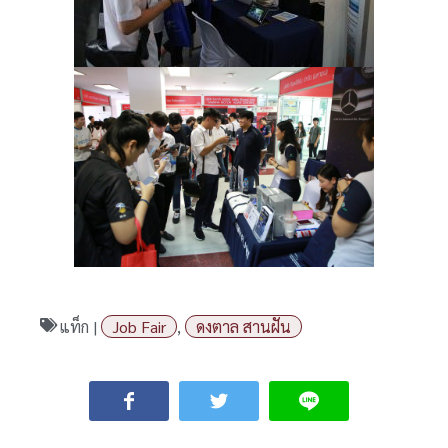
แท็ก |
Job Fair
,
ดงตาล สานฝัน