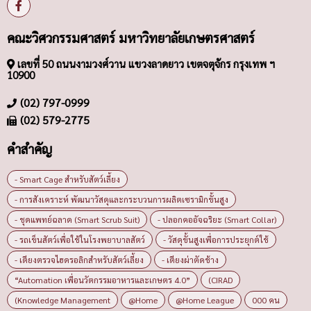
คณะวิศวกรรมศาสตร์ มหาวิทยาลัยเกษตรศาสตร์
เลขที่ 50 ถนนงามวงศ์วาน แขวงลาดยาว เขตจตุจักร กรุงเทพ ฯ
10900
(02) 797-0999
(02) 579-2775
คำสำคัญ
- Smart Cage สำหรับสัตว์เลี้ยง
- การสังเคราะห์ พัฒนาวัสดุและกระบวนการผลิตเซรามิกขั้นสูง
- ชุดแพทย์ฉลาด (Smart Scrub Suit)
- ปลอกคออัจฉริยะ (Smart Collar)
- รถเข็นสัตว์เพื่อใช้ในโรงพยาบาลสัตว์
- วัสดุขั้นสูงเพื่อการประยุกต์ใช้
- เตียงตรวจไฮดรอลิกสำหรับสัตว์เลี้ยง
- เตียงผ่าตัดช้าง
“Automation เพื่อนวัตกรรมอาหารและเกษตร 4.0”
(CIRAD
(Knowledge Management
@Home
@Home League
000 คน