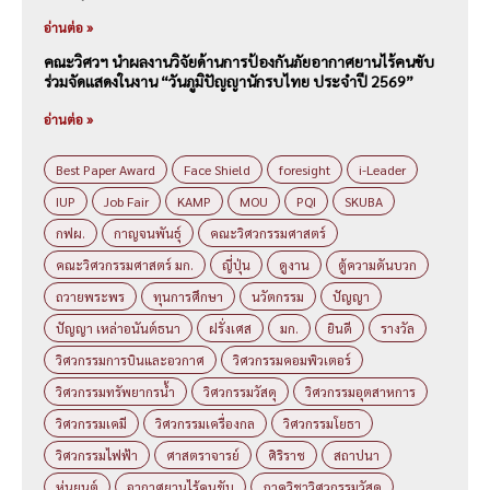
อ่านต่อ »
คณะวิศวฯ นำผลงานวิจัยด้านการป้องกันภัยอากาศยานไร้คนขับ
ร่วมจัดแสดงในงาน “วันภูมิปัญญานักรบไทย ประจำปี 2569”
อ่านต่อ »
Best Paper Award
Face Shield
foresight
i-Leader
IUP
Job Fair
KAMP
MOU
PQI
SKUBA
กฟผ.
กาญจนพันธุ์
คณะวิศวกรรมศาสตร์
คณะวิศวกรรมศาสตร์ มก.
ญี่ปุ่น
ดูงาน
ตู้ความดันบวก
ถวายพระพร
ทุนการศึกษา
นวัตกรรม
ปัญญา
ปัญญา เหล่าอนันต์ธนา
ฝรั่งเศส
มก.
ยินดี
รางวัล
วิศวกรรมการบินและอวกาศ
วิศวกรรมคอมพิวเตอร์
วิศวกรรมทรัพยากรน้ำ
วิศวกรรมวัสดุ
วิศวกรรมอุตสาหการ
วิศวกรรมเคมี
วิศวกรรมเครื่องกล
วิศวกรรมโยธา
วิศวกรรมไฟฟ้า
ศาสตราจารย์
ศิริราช
สถาปนา
หุ่นยนต์
อากาศยานไร้คนขับ
ภาควิชาวิศวกรรมวัสดุ