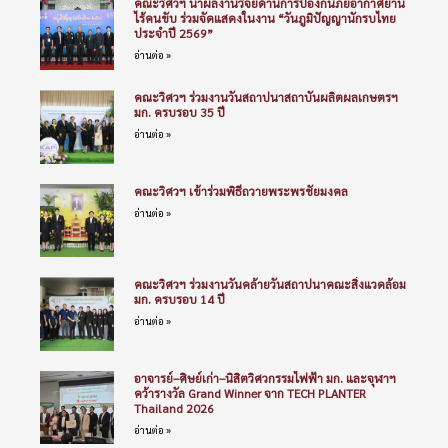
คณะวิศวฯ นำผลงานวิจัยด้านการป้องกันภัยอากาศยาน
ไร้คนขับ ร่วมจัดแสดงในงาน “วันภูมิปัญญานักรบไทย
ประจำปี 2569”
อ่านต่อ »
คณะวิศวฯ ร่วมงานวันสถาปนาสถาบันผลิตผลเกษตรฯ
มก. ครบรอบ 35 ปี
อ่านต่อ »
คณะวิศวฯ เข้าร่วมพิธีถวายพระพรชัยมงคล
อ่านต่อ »
คณะวิศวฯ ร่วมงานวันคล้ายวันสถาปนาคณะสิ่งแวดล้อม
มก. ครบรอบ 14 ปี
อ่านต่อ »
อาจารย์–ศิษย์เก่า–นิสิตวิศวกรรมไฟฟ้า มก. และจุฬาฯ
คว้ารางวัล Grand Winner จาก TECH PLANTER
Thailand 2026
อ่านต่อ »