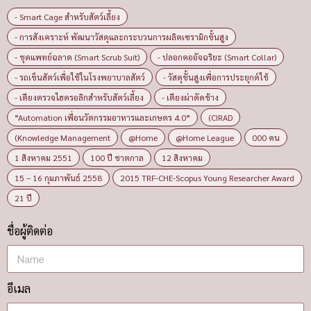
- Smart Cage สำหรับสัตว์เลี้ยง
- การสังเคราะห์ พัฒนาวัสดุและกระบวนการผลิตเซรามิกขั้นสูง
- ชุดแพทย์ฉลาด (Smart Scrub Suit)
- ปลอกคออัจฉริยะ (Smart Collar)
- รถเข็นสัตว์เพื่อใช้ในโรงพยาบาลสัตว์
- วัสดุขั้นสูงเพื่อการประยุกต์ใช้
- เตียงตรวจไฮดรอลิกสำหรับสัตว์เลี้ยง
- เตียงผ่าตัดช้าง
“Automation เพื่อนวัตกรรมอาหารและเกษตร 4.0”
(CIRAD
(Knowledge Management
@Home
@Home League
000 คน
1 สิงหาคม 2551
100 ปี ชาตกาล
12 สิงหาคม
15 – 16 กุมภาพันธ์ 2558
2015 TRF-CHE-Scopus Young Researcher Award
21 ปี
ชื่อผู้ติดต่อ
อีเมล