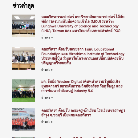
ข่าวล่าสุด
คณะวิศวกรรมศาสตร์ มหาวิทยาลัยเกษตรศาสตร์ ได้จัด
พิธีการลงนามบันทึกความเข้าใจ (MOU) ระหว่าง
Lunghwa University of Science and Technology
(LHU), Taiwan และ มหาวิทยาลัยเกษตรศาสตร์ (KU)
อ่านต่อ »
คณะวิศวฯ ต้อนรับคณะจาก Tsuru Educational
Foundation และ Hiroshima Institute of Technology
ประเทศญี่ปุ่น ร่วมหารือโครงการแลกเปลี่ยนนิสิตระดับ
ปริญญาตรีระยะสั้น
อ่านต่อ »
มก. จับมือ Western Digital เดินหน้าความร่วมมือเชิง
ยุทธศาสตร์ ยกระดับการผลิตอัจฉริยะ วัสดุขั้นสูง และ
การพัฒนากำลังคนสู่ Industry 5.0
อ่านต่อ »
คณะวิศวฯ ต้อนรับ คณะครู-นักเรียน โรงเรียนชลราษฎร
อำรุง จ.ชลบุรี เยี่ยมชมคณะวิศวฯ
อ่านต่อ »