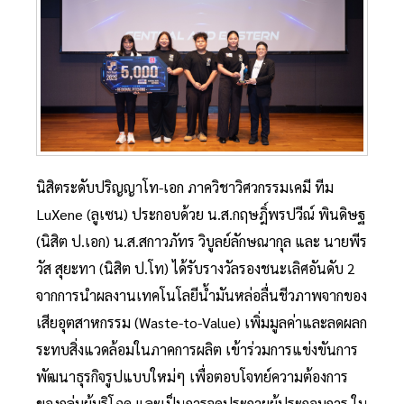
นิสิตระดับปริญญาโท-เอก ภาควิชาวิศวกรรมเคมี ทีม
LuXene (ลูเซน) ประกอบด้วย น.ส.กฤษฎิ์พรปวีณ์ พินดิษฐ
(นิสิต ป.เอก) น.ส.สกาวภัทร วิบูลย์ลักษณากุล และ นายพีร
วัส สุยะทา (นิสิต ป.โท) ได้รับรางวัลรองชนะเลิศอันดับ 2
จากการนำผลงานเทคโนโลยีน้ำมันหล่อลื่นชีวภาพจากของ
เสียอุตสาหกรรม (Waste-to-Value) เพิ่มมูลค่าและลดผลก
ระทบสิ่งแวดล้อมในภาคการผลิต เข้าร่วมการแข่งขันการ
พัฒนาธุรกิจรูปแบบใหม่ๆ เพื่อตอบโจทย์ความต้องการ
ของกลุ่มผู้บริโภค และเป็นการจุดประกายผู้ประกอบการ ใน