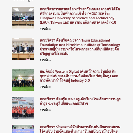
คณะวิศวกรรมศาสตร์ มหาวิทยาลัยเกษตรศาสตร์ ได้จัด
พิธีการลงนามบันทึกความเข้าใจ (MOU) ระหว่าง
Lunghwa University of Science and Technology
(LHU), Taiwan และ มหาวิทยาลัยเกษตรศาสตร์ (KU)
อ่านต่อ »
คณะวิศวฯ ต้อนรับคณะจาก Tsuru Educational
Foundation และ Hiroshima Institute of Technology
ประเทศญี่ปุ่น ร่วมหารือโครงการแลกเปลี่ยนนิสิตระดับ
ปริญญาตรีระยะสั้น
อ่านต่อ »
มก. จับมือ Western Digital เดินหน้าความร่วมมือเชิง
ยุทธศาสตร์ ยกระดับการผลิตอัจฉริยะ วัสดุขั้นสูง และ
การพัฒนากำลังคนสู่ Industry 5.0
อ่านต่อ »
คณะวิศวฯ ต้อนรับ คณะครู-นักเรียน โรงเรียนชลราษฎร
อำรุง จ.ชลบุรี เยี่ยมชมคณะวิศวฯ
อ่านต่อ »
คณะวิศวฯ นำผลงานวิจัยด้านการป้องกันภัยอากาศยาน
ไร้คนขับ ร่วมจัดแสดงในงาน “วันภูมิปัญญานักรบไทย