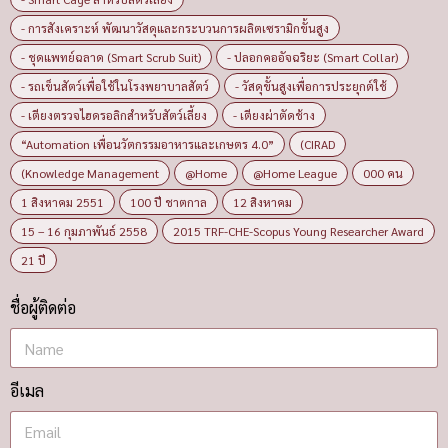
- การสังเคราะห์ พัฒนาวัสดุและกระบวนการผลิตเซรามิกขั้นสูง
- ชุดแพทย์ฉลาด (Smart Scrub Suit)
- ปลอกคออัจฉริยะ (Smart Collar)
- รถเข็นสัตว์เพื่อใช้ในโรงพยาบาลสัตว์
- วัสดุขั้นสูงเพื่อการประยุกต์ใช้
- เตียงตรวจไฮดรอลิกสำหรับสัตว์เลี้ยง
- เตียงผ่าตัดช้าง
“Automation เพื่อนวัตกรรมอาหารและเกษตร 4.0”
(CIRAD
(Knowledge Management
@Home
@Home League
000 คน
1 สิงหาคม 2551
100 ปี ชาตกาล
12 สิงหาคม
15 – 16 กุมภาพันธ์ 2558
2015 TRF-CHE-Scopus Young Researcher Award
21 ปี
ชื่อผู้ติดต่อ
อีเมล