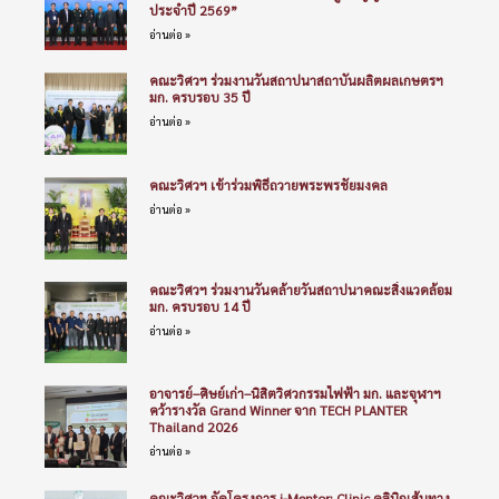
ประจำปี 2569”
อ่านต่อ »
คณะวิศวฯ ร่วมงานวันสถาปนาสถาบันผลิตผลเกษตรฯ
มก. ครบรอบ 35 ปี
อ่านต่อ »
คณะวิศวฯ เข้าร่วมพิธีถวายพระพรชัยมงคล
อ่านต่อ »
คณะวิศวฯ ร่วมงานวันคล้ายวันสถาปนาคณะสิ่งแวดล้อม
มก. ครบรอบ 14 ปี
อ่านต่อ »
อาจารย์–ศิษย์เก่า–นิสิตวิศวกรรมไฟฟ้า มก. และจุฬาฯ
คว้ารางวัล Grand Winner จาก TECH PLANTER
Thailand 2026
อ่านต่อ »
คณะวิศวฯ จัดโครงการ i-Mentor: Clinic คลินิกเส้นทาง