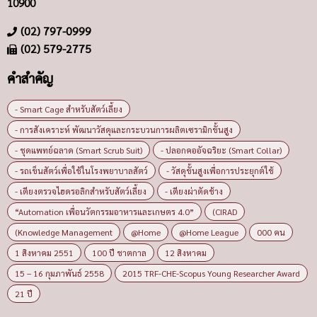
10900
(02) 797-0999
(02) 579-2775
คำสำคัญ
- Smart Cage สำหรับสัตว์เลี้ยง
- การสังเคราะห์ พัฒนาวัสดุและกระบวนการผลิตเซรามิกขั้นสูง
- ชุดแพทย์ฉลาด (Smart Scrub Suit)
- ปลอกคออัจฉริยะ (Smart Collar)
- รถเข็นสัตว์เพื่อใช้ในโรงพยาบาลสัตว์
- วัสดุขั้นสูงเพื่อการประยุกต์ใช้
- เตียงตรวจไฮดรอลิกสำหรับสัตว์เลี้ยง
- เตียงผ่าตัดช้าง
“Automation เพื่อนวัตกรรมอาหารและเกษตร 4.0”
(CIRAD
(Knowledge Management
@Home
@Home League
000 คน
1 สิงหาคม 2551
100 ปี ชาตกาล
12 สิงหาคม
15 – 16 กุมภาพันธ์ 2558
2015 TRF-CHE-Scopus Young Researcher Award
21 ปี