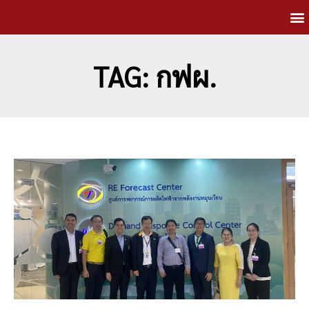
TAG: กฟผ.