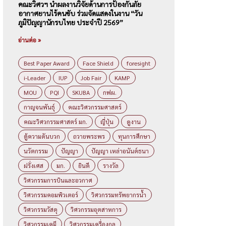
คณะวิศวฯ นำผลงานวิจัยด้านการป้องกันภัย
อากาศยานไร้คนขับ ร่วมจัดแสดงในงาน “วัน
ภูมิปัญญานักรบไทย ประจำปี 2569”
อ่านต่อ »
Best Paper Award
Face Shield
foresight
i-Leader
IUP
Job Fair
KAMP
MOU
PQI
SKUBA
กฟผ.
กาญจนพันธุ์
คณะวิศวกรรมศาสตร์
คณะวิศวกรรมศาสตร์ มก.
ญี่ปุ่น
ดูงาน
ตู้ความดันบวก
ถวายพระพร
ทุนการศึกษา
นวัตกรรม
ปัญญา
ปัญญา เหล่าอนันต์ธนา
ฝรั่งเศส
มก.
ยินดี
รางวัล
วิศวกรรมการบินและอวกาศ
วิศวกรรมคอมพิวเตอร์
วิศวกรรมทรัพยากรน้ำ
วิศวกรรมวัสดุ
วิศวกรรมอุตสาหการ
วิศวกรรมเคมี
วิศวกรรมเครื่องกล