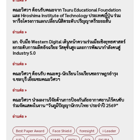
อ่านต่อ »
คณะวิศวฯ ต้อนรับคณะจาก Tsuru Educational Foundation
และ Hiroshima Institute of Technology ประเทศญี่ปุ่น ร่วม
หารือโครงการแลกเปลี่ยนนิสิตระดับปริญญาตรีระยะสั้น
อ่านต่อ »
มก. จับมือ Western Digital เดินหน้าความร่วมมือเชิงยุทธศาสตร์
ยกระดับการผลิตอัจฉริยะ วัสดุขั้นสูง และการพัฒนากำลังคนสู่
Industry 5.0
อ่านต่อ »
คณะวิศวฯ ต้อนรับ คณะครู-นักเรียน โรงเรียนชลราษฎรอำรุง
จ.ชลบุรี เยี่ยมชมคณะวิศวฯ
อ่านต่อ »
คณะวิศวฯ นำผลงานวิจัยด้านการป้องกันภัยอากาศยานไร้คนขับ
ร่วมจัดแสดงในงาน “วันภูมิปัญญานักรบไทย ประจำปี 2569”
อ่านต่อ »
Best Paper Award
Face Shield
foresight
i-Leader
IUP
Job Fair
KAMP
MOU
PQI
SKUBA