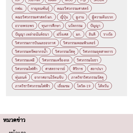
กฟผ.
กาญจนพันธุ์
คณะวิศวกรรมศาสตร์
คณะวิศวกรรมศาสตร์ มก.
ญี่ปุ่น
ดูงาน
ตู้ความดันบวก
ถวายพระพร
ทุนการศึกษา
นวัตกรรม
ปัญญา
ปัญญา เหล่าอนันต์ธนา
ฝรั่งเศส
มก.
ยินดี
รางวัล
วิศวกรรมการบินและอวกาศ
วิศวกรรมคอมพิวเตอร์
วิศวกรรมทรัพยากรน้ำ
วิศวกรรมวัสดุ
วิศวกรรมอุตสาหการ
วิศวกรรมเคมี
วิศวกรรมเครื่องกล
วิศวกรรมโยธา
วิศวกรรมไฟฟ้า
ศาสตราจารย์
ศิริราช
สถาปนา
หุ่นยนต์
อากาศยานไร้คนขับ
ภาควิชาวิศวกรรมวัสดุ
ภาควิชาวิศวกรรมไฟฟ้า
เยี่ยมชม
โควิด-19
ไต้หวัน
หมวดข่าว
หน้าแรก