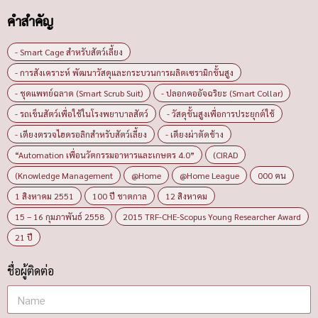
คำสำคัญ
- Smart Cage สำหรับสัตว์เลี้ยง
- การสังเคราะห์ พัฒนาวัสดุและกระบวนการผลิตเซรามิกขั้นสูง
- ชุดแพทย์ฉลาด (Smart Scrub Suit)
- ปลอกคออัจฉริยะ (Smart Collar)
- รถเข็นสัตว์เพื่อใช้ในโรงพยาบาลสัตว์
- วัสดุขั้นสูงเพื่อการประยุกต์ใช้
- เตียงตรวจไฮดรอลิกสำหรับสัตว์เลี้ยง
- เตียงผ่าตัดช้าง
“Automation เพื่อนวัตกรรมอาหารและเกษตร 4.0”
(CIRAD
(Knowledge Management
@Home
@Home League
000 คน
1 สิงหาคม 2551
100 ปี ชาตกาล
12 สิงหาคม
15 – 16 กุมภาพันธ์ 2558
2015 TRF-CHE-Scopus Young Researcher Award
21 ปี
ชื่อผู้ติดต่อ