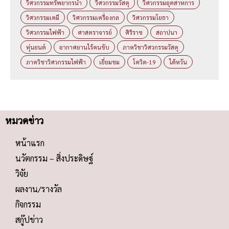
วิศวกรรมทรัพยากรน้ำ
วิศวกรรมวัสดุ
วิศวกรรมอุตสาหการ
วิศวกรรมเคมี
วิศวกรรมเครื่องกล
วิศวกรรมโยธา
วิศวกรรมไฟฟ้า
ศาสตราจารย์
ศิริราช
สถาปนา
หุ่นยนต์
อากาศยานไร้คนขับ
ภาควิชาวิศวกรรมวัสดุ
ภาควิชาวิศวกรรมไฟฟ้า
เยี่ยมชม
โควิด-19
ไต้หวัน
หมวดข่าว
หน้าแรก
นวัตกรรม – สิ่งประดิษฐ์
วิจัย
ผลงาน/รางวัล
กิจกรรม
สกู๊ปข่าว