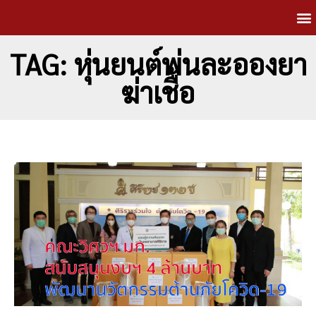
TAG: หุ่นยนต์พ่นละอองยา
ฆ่าเชื้อ