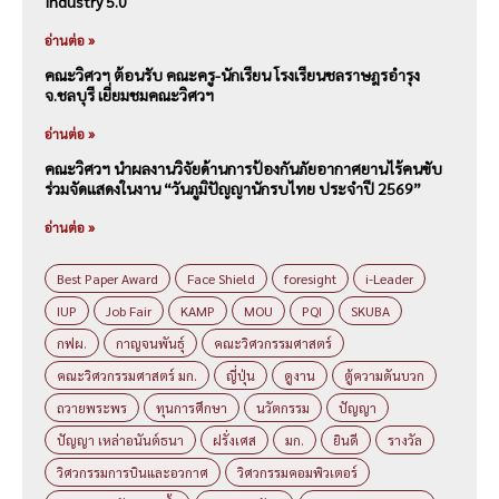
Industry 5.0
อ่านต่อ »
คณะวิศวฯ ต้อนรับ คณะครู-นักเรียน โรงเรียนชลราษฎรอำรุง
จ.ชลบุรี เยี่ยมชมคณะวิศวฯ
อ่านต่อ »
คณะวิศวฯ นำผลงานวิจัยด้านการป้องกันภัยอากาศยานไร้คนขับ
ร่วมจัดแสดงในงาน “วันภูมิปัญญานักรบไทย ประจำปี 2569”
อ่านต่อ »
Best Paper Award
Face Shield
foresight
i-Leader
IUP
Job Fair
KAMP
MOU
PQI
SKUBA
กฟผ.
กาญจนพันธุ์
คณะวิศวกรรมศาสตร์
คณะวิศวกรรมศาสตร์ มก.
ญี่ปุ่น
ดูงาน
ตู้ความดันบวก
ถวายพระพร
ทุนการศึกษา
นวัตกรรม
ปัญญา
ปัญญา เหล่าอนันต์ธนา
ฝรั่งเศส
มก.
ยินดี
รางวัล
วิศวกรรมการบินและอวกาศ
วิศวกรรมคอมพิวเตอร์