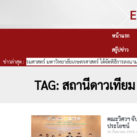
E
หน้าแรก
สกู๊ปข่าว
คณะวิศวกรรมศาสตร์ มหาวิทยาลัยเกษตรศาสตร์ ได้จัดพิธีการลงนามบ
ข่าวล่าสุด :
TAG: สถานีดาวเทียม
คณะวิศวฯ จับม
ประโยชน์
26 กันยายน 2565