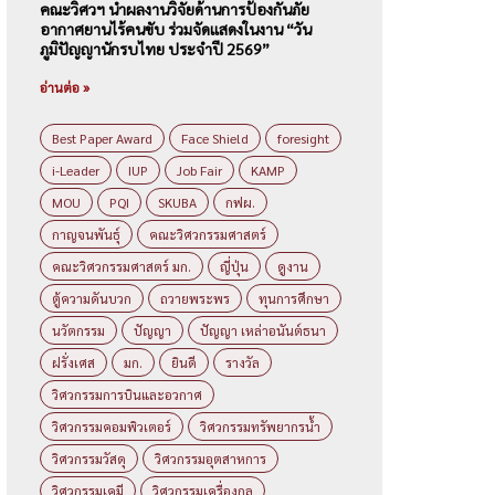
คณะวิศวฯ นำผลงานวิจัยด้านการป้องกันภัย
อากาศยานไร้คนขับ ร่วมจัดแสดงในงาน “วัน
ภูมิปัญญานักรบไทย ประจำปี 2569”
อ่านต่อ »
Best Paper Award
Face Shield
foresight
i-Leader
IUP
Job Fair
KAMP
MOU
PQI
SKUBA
กฟผ.
กาญจนพันธุ์
คณะวิศวกรรมศาสตร์
คณะวิศวกรรมศาสตร์ มก.
ญี่ปุ่น
ดูงาน
ตู้ความดันบวก
ถวายพระพร
ทุนการศึกษา
นวัตกรรม
ปัญญา
ปัญญา เหล่าอนันต์ธนา
ฝรั่งเศส
มก.
ยินดี
รางวัล
วิศวกรรมการบินและอวกาศ
วิศวกรรมคอมพิวเตอร์
วิศวกรรมทรัพยากรน้ำ
วิศวกรรมวัสดุ
วิศวกรรมอุตสาหการ
วิศวกรรมเคมี
วิศวกรรมเครื่องกล