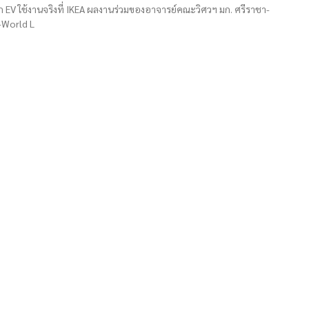
EV ใช้งานจริงที่ IKEA ผลงานร่วมของอาจารย์คณะวิศวฯ มก. ศรีราชา-
-World L