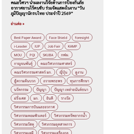
คณะวิศวฯ นำผลงานวิจัยด้านการป้องกันภัย
อากาศยานไร้คนขับ ร่วมจัดแสดงในงาน “วัน
ภูมิปัญญานักรบไทย ประจำปี 2569”
อ่านต่อ »
Best Paper Award
Face Shield
foresight
i-Leader
IUP
Job Fair
KAMP
MOU
PQI
SKUBA
กฟผ.
กาญจนพันธุ์
คณะวิศวกรรมศาสตร์
คณะวิศวกรรมศาสตร์ มก.
ญี่ปุ่น
ดูงาน
ตู้ความดันบวก
ถวายพระพร
ทุนการศึกษา
นวัตกรรม
ปัญญา
ปัญญา เหล่าอนันต์ธนา
ฝรั่งเศส
มก.
ยินดี
รางวัล
วิศวกรรมการบินและอวกาศ
วิศวกรรมคอมพิวเตอร์
วิศวกรรมทรัพยากรน้ำ
วิศวกรรมวัสดุ
วิศวกรรมอุตสาหการ
วิศวกรรมเคมี
วิศวกรรมเครื่องกล