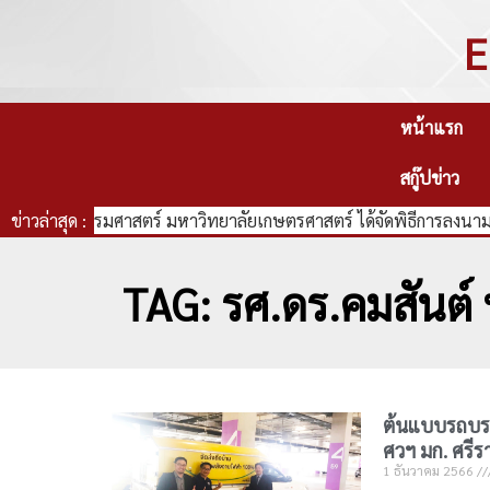
E
หน้าแรก
สกู๊ปข่าว
คณะวิศวกรรมศาสตร์ มหาวิทยาลัยเกษตรศาสตร์ ได้จัดพิธีการลงนามบ
ข่าวล่าสุด :
TAG: รศ.ดร.คมสันต์ 
ต้นแบบรถบรร
ศวฯ มก. ศรีร
1 ธันวาคม 2566