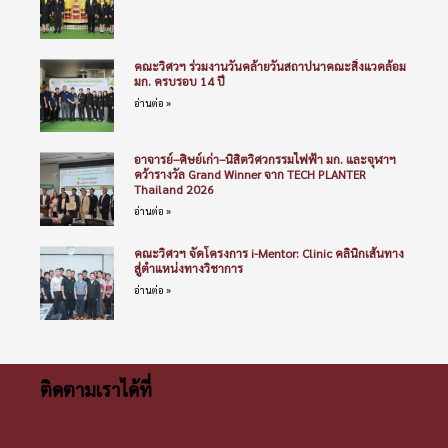
คณะวิศวฯ ร่วมงานวันคล้ายวันสถาปนาคณะสิ่งแวดล้อม
มก. ครบรอบ 14 ปี
อ่านต่อ »
อาจารย์–ศิษย์เก่า–นิสิตวิศวกรรมไฟฟ้า มก. และจุฬาฯ
คว้ารางวัล Grand Winner จาก TECH PLANTER
Thailand 2026
อ่านต่อ »
คณะวิศวฯ จัดโครงการ i-Mentor: Clinic คลินิกเส้นทาง
สู่ตำแหน่งทางวิชาการ
อ่านต่อ »
ติดตามเราได้ที่