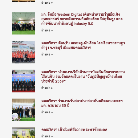
อ่านต่อ »
มก. จับมือ Western Digital เดินหน้าความร่วมมือเชิง
ยุทธศาสตร์ ยกระดับการผลิตอัจฉริยะ วัสดุขั้นสูง และ
การพัฒนากำลังคนสู่ Industry 5.0
อ่านต่อ »
คณะวิศวฯ ต้อนรับ คณะครู-นักเรียน โรงเรียนชลราษฎร
อำรุง จ.ชลบุรี เยี่ยมชมคณะวิศวฯ
อ่านต่อ »
คณะวิศวฯ นำผลงานวิจัยด้านการป้องกันภัยอากาศยาน
ไร้คนขับ ร่วมจัดแสดงในงาน “วันภูมิปัญญานักรบไทย
ประจำปี 2569”
อ่านต่อ »
คณะวิศวฯ ร่วมงานวันสถาปนาสถาบันผลิตผลเกษตรฯ
มก. ครบรอบ 35 ปี
อ่านต่อ »
คณะวิศวฯ เข้าร่วมพิธีถวายพระพรชัยมงคล
อ่านต่อ »