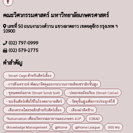
คณะวิศวกรรมศาสตร์ มหาวิทยาลัยเกษตรศาสตร์
เลขที่ 50 ถนนงามวงศ์วาน แขวงลาดยาว เขตจตุจักร กรุงเทพ ฯ
10900
(02) 797-0999
(02) 579-2775
คำสำคัญ
- Smart Cage สำหรับสัตว์เลี้ยง
- การสังเคราะห์ พัฒนาวัสดุและกระบวนการผลิตเซรามิกขั้นสูง
- ชุดแพทย์ฉลาด (Smart Scrub Suit)
- ปลอกคออัจฉริยะ (Smart Collar)
- รถเข็นสัตว์เพื่อใช้ในโรงพยาบาลสัตว์
- วัสดุขั้นสูงเพื่อการประยุกต์ใช้
- เตียงตรวจไฮดรอลิกสำหรับสัตว์เลี้ยง
- เตียงผ่าตัดช้าง
“Automation เพื่อนวัตกรรมอาหารและเกษตร 4.0”
(CIRAD
(Knowledge Management
@Home
@Home League
000 คน