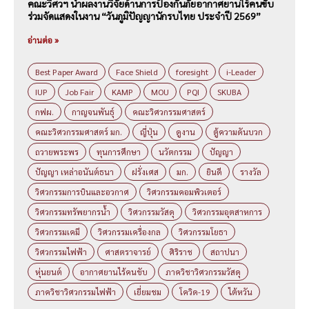
คณะวิศวฯ นำผลงานวิจัยด้านการป้องกันภัยอากาศยานไร้คนขับ
ร่วมจัดแสดงในงาน “วันภูมิปัญญานักรบไทย ประจำปี 2569”
อ่านต่อ »
Best Paper Award
Face Shield
foresight
i-Leader
IUP
Job Fair
KAMP
MOU
PQI
SKUBA
กฟผ.
กาญจนพันธุ์
คณะวิศวกรรมศาสตร์
คณะวิศวกรรมศาสตร์ มก.
ญี่ปุ่น
ดูงาน
ตู้ความดันบวก
ถวายพระพร
ทุนการศึกษา
นวัตกรรม
ปัญญา
ปัญญา เหล่าอนันต์ธนา
ฝรั่งเศส
มก.
ยินดี
รางวัล
วิศวกรรมการบินและอวกาศ
วิศวกรรมคอมพิวเตอร์
วิศวกรรมทรัพยากรน้ำ
วิศวกรรมวัสดุ
วิศวกรรมอุตสาหการ
วิศวกรรมเคมี
วิศวกรรมเครื่องกล
วิศวกรรมโยธา
วิศวกรรมไฟฟ้า
ศาสตราจารย์
ศิริราช
สถาปนา
หุ่นยนต์
อากาศยานไร้คนขับ
ภาควิชาวิศวกรรมวัสดุ
ภาควิชาวิศวกรรมไฟฟ้า
เยี่ยมชม
โควิด-19
ไต้หวัน