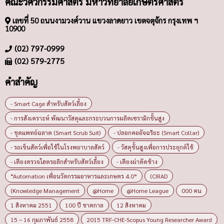
คณะวิศวกรรมศาสตร์ มหาวิทยาลัยเกษตรศาสตร์
เลขที่ 50 ถนนงามวงศ์วาน แขวงลาดยาว เขตจตุจักร กรุงเทพ ฯ
10900
(02) 797-0999
(02) 579-2775
คำสำคัญ
- Smart Cage สำหรับสัตว์เลี้ยง
- การสังเคราะห์ พัฒนาวัสดุและกระบวนการผลิตเซรามิกขั้นสูง
- ชุดแพทย์ฉลาด (Smart Scrub Suit)
- ปลอกคออัจฉริยะ (Smart Collar)
- รถเข็นสัตว์เพื่อใช้ในโรงพยาบาลสัตว์
- วัสดุขั้นสูงเพื่อการประยุกต์ใช้
- เตียงตรวจไฮดรอลิกสำหรับสัตว์เลี้ยง
- เตียงผ่าตัดช้าง
“Automation เพื่อนวัตกรรมอาหารและเกษตร 4.0”
(CIRAD
(Knowledge Management
@Home
@Home League
000 คน
1 สิงหาคม 2551
100 ปี ชาตกาล
12 สิงหาคม
15 – 16 กุมภาพันธ์ 2558
2015 TRF-CHE-Scopus Young Researcher Award