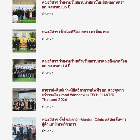
คณะวิศวฯ ร่วมงานวันสถาปนาสถาบันผลิตผลเกษตรฯ
มก. ครบรอบ 35 ปี
อ่านต่อ »
คณะวิศวฯ เข้าร่วมพิธีถวายพระพรชัยมงคล
อ่านต่อ »
คณะวิศวฯ ร่วมงานวันคล้ายวันสถาปนาคณะสิ่งแวดล้อม
มก. ครบรอบ 14 ปี
อ่านต่อ »
อาจารย์–ศิษย์เก่า–นิสิตวิศวกรรมไฟฟ้า มก. และจุฬาฯ
คว้ารางวัล Grand Winner จาก TECH PLANTER
Thailand 2026
อ่านต่อ »
คณะวิศวฯ จัดโครงการ i-Mentor: Clinic คลินิกเส้นทาง
สู่ตำแหน่งทางวิชาการ
อ่านต่อ »