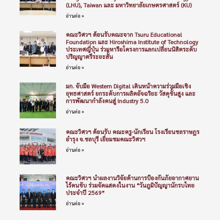
(LHU), Taiwan และ มหาวิทยาลัยเกษตรศาสตร์ (KU)
อ่านต่อ »
คณะวิศวฯ ต้อนรับคณะจาก Tsuru Educational
Foundation และ Hiroshima Institute of Technology
ประเทศญี่ปุ่น ร่วมหารือโครงการแลกเปลี่ยนนิสิตระดับ
ปริญญาตรีระยะสั้น
อ่านต่อ »
มก. จับมือ Western Digital เดินหน้าความร่วมมือเชิง
ยุทธศาสตร์ ยกระดับการผลิตอัจฉริยะ วัสดุขั้นสูง และ
การพัฒนากำลังคนสู่ Industry 5.0
อ่านต่อ »
คณะวิศวฯ ต้อนรับ คณะครู-นักเรียน โรงเรียนชลราษฎร
อำรุง จ.ชลบุรี เยี่ยมชมคณะวิศวฯ
อ่านต่อ »
คณะวิศวฯ นำผลงานวิจัยด้านการป้องกันภัยอากาศยาน
ไร้คนขับ ร่วมจัดแสดงในงาน “วันภูมิปัญญานักรบไทย
ประจำปี 2569”
อ่านต่อ »