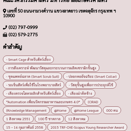
เลขที่ 50 ถนนงามวงศ์วาน แขวงลาดยาว เขตจตุจักร กรุงเทพ ฯ
10900
(02) 797-0999
(02) 579-2775
คำสำคัญ
- Smart Cage สำหรับสัตว์เลี้ยง
- การสังเคราะห์ พัฒนาวัสดุและกระบวนการผลิตเซรามิกขั้นสูง
- ชุดแพทย์ฉลาด (Smart Scrub Suit)
- ปลอกคออัจฉริยะ (Smart Collar)
- รถเข็นสัตว์เพื่อใช้ในโรงพยาบาลสัตว์
- วัสดุขั้นสูงเพื่อการประยุกต์ใช้
- เตียงตรวจไฮดรอลิกสำหรับสัตว์เลี้ยง
- เตียงผ่าตัดช้าง
“Automation เพื่อนวัตกรรมอาหารและเกษตร 4.0”
(CIRAD
(Knowledge Management
@Home
@Home League
000 คน
1 สิงหาคม 2551
100 ปี ชาตกาล
12 สิงหาคม
15 – 16 กุมภาพันธ์ 2558
2015 TRF-CHE-Scopus Young Researcher Award