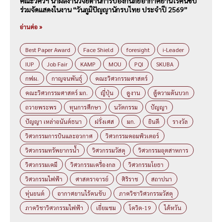
คณะวิศวฯ นำผลงานวิจัยด้านการป้องกันภัยอากาศยานไร้คนขับ
ร่วมจัดแสดงในงาน “วันภูมิปัญญานักรบไทย ประจำปี 2569”
อ่านต่อ »
Best Paper Award
Face Shield
foresight
i-Leader
IUP
Job Fair
KAMP
MOU
PQI
SKUBA
กฟผ.
กาญจนพันธุ์
คณะวิศวกรรมศาสตร์
คณะวิศวกรรมศาสตร์ มก.
ญี่ปุ่น
ดูงาน
ตู้ความดันบวก
ถวายพระพร
ทุนการศึกษา
นวัตกรรม
ปัญญา
ปัญญา เหล่าอนันต์ธนา
ฝรั่งเศส
มก.
ยินดี
รางวัล
วิศวกรรมการบินและอวกาศ
วิศวกรรมคอมพิวเตอร์
วิศวกรรมทรัพยากรน้ำ
วิศวกรรมวัสดุ
วิศวกรรมอุตสาหการ
วิศวกรรมเคมี
วิศวกรรมเครื่องกล
วิศวกรรมโยธา
วิศวกรรมไฟฟ้า
ศาสตราจารย์
ศิริราช
สถาปนา
หุ่นยนต์
อากาศยานไร้คนขับ
ภาควิชาวิศวกรรมวัสดุ
ภาควิชาวิศวกรรมไฟฟ้า
เยี่ยมชม
โควิด-19
ไต้หวัน