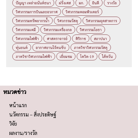
ปัญญา เหล่าอนันต์ธนา
ฝรั่งเศส
มก.
ยินดี
รางวัล
วิศวกรรมการบินและอวกาศ
วิศวกรรมคอมพิวเตอร์
วิศวกรรมทรัพยากรน้ำ
วิศวกรรมวัสดุ
วิศวกรรมอุตสาหการ
วิศวกรรมเคมี
วิศวกรรมเครื่องกล
วิศวกรรมโยธา
วิศวกรรมไฟฟ้า
ศาสตราจารย์
ศิริราช
สถาปนา
หุ่นยนต์
อากาศยานไร้คนขับ
ภาควิชาวิศวกรรมวัสดุ
ภาควิชาวิศวกรรมไฟฟ้า
เยี่ยมชม
โควิด-19
ไต้หวัน
หมวดข่าว
หน้าแรก
นวัตกรรม – สิ่งประดิษฐ์
วิจัย
ผลงาน/รางวัล