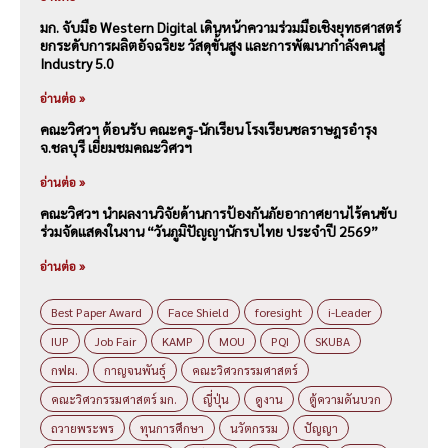
มก. จับมือ Western Digital เดินหน้าความร่วมมือเชิงยุทธศาสตร์
ยกระดับการผลิตอัจฉริยะ วัสดุขั้นสูง และการพัฒนากำลังคนสู่
Industry 5.0
อ่านต่อ »
คณะวิศวฯ ต้อนรับ คณะครู-นักเรียน โรงเรียนชลราษฎรอำรุง
จ.ชลบุรี เยี่ยมชมคณะวิศวฯ
อ่านต่อ »
คณะวิศวฯ นำผลงานวิจัยด้านการป้องกันภัยอากาศยานไร้คนขับ
ร่วมจัดแสดงในงาน “วันภูมิปัญญานักรบไทย ประจำปี 2569”
อ่านต่อ »
Best Paper Award
Face Shield
foresight
i-Leader
IUP
Job Fair
KAMP
MOU
PQI
SKUBA
กฟผ.
กาญจนพันธุ์
คณะวิศวกรรมศาสตร์
คณะวิศวกรรมศาสตร์ มก.
ญี่ปุ่น
ดูงาน
ตู้ความดันบวก
ถวายพระพร
ทุนการศึกษา
นวัตกรรม
ปัญญา