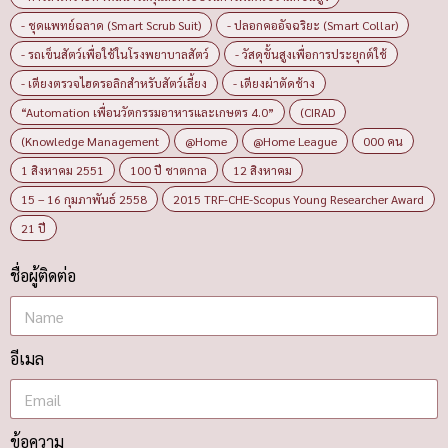
- ชุดแพทย์ฉลาด (Smart Scrub Suit)
- ปลอกคออัจฉริยะ (Smart Collar)
- รถเข็นสัตว์เพื่อใช้ในโรงพยาบาลสัตว์
- วัสดุขั้นสูงเพื่อการประยุกต์ใช้
- เตียงตรวจไฮดรอลิกสำหรับสัตว์เลี้ยง
- เตียงผ่าตัดช้าง
“Automation เพื่อนวัตกรรมอาหารและเกษตร 4.0”
(CIRAD
(Knowledge Management
@Home
@Home League
000 คน
1 สิงหาคม 2551
100 ปี ชาตกาล
12 สิงหาคม
15 – 16 กุมภาพันธ์ 2558
2015 TRF-CHE-Scopus Young Researcher Award
21 ปี
ชื่อผู้ติดต่อ
อีเมล
ข้อความ