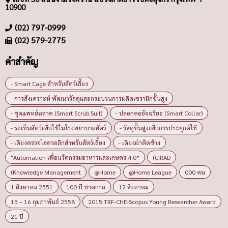
10900
(02) 797-0999
(02) 579-2775
คำสำคัญ
- Smart Cage สำหรับสัตว์เลี้ยง
- การสังเคราะห์ พัฒนาวัสดุและกระบวนการผลิตเซรามิกขั้นสูง
- ชุดแพทย์ฉลาด (Smart Scrub Suit)
- ปลอกคออัจฉริยะ (Smart Collar)
- รถเข็นสัตว์เพื่อใช้ในโรงพยาบาลสัตว์
- วัสดุขั้นสูงเพื่อการประยุกต์ใช้
- เตียงตรวจไฮดรอลิกสำหรับสัตว์เลี้ยง
- เตียงผ่าตัดช้าง
“Automation เพื่อนวัตกรรมอาหารและเกษตร 4.0”
(CIRAD
(Knowledge Management
@Home
@Home League
000 คน
1 สิงหาคม 2551
100 ปี ชาตกาล
12 สิงหาคม
15 – 16 กุมภาพันธ์ 2558
2015 TRF-CHE-Scopus Young Researcher Award
21 ปี