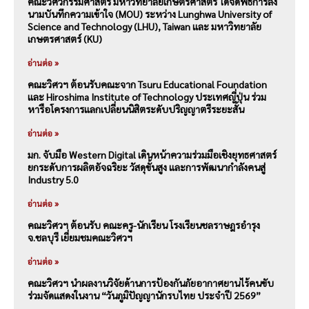
คณะวิศวกรรมศาสตร์ มหาวิทยาลัยเกษตรศาสตร์ ได้จัดพิธีการลง
นามบันทึกความเข้าใจ (MOU) ระหว่าง Lunghwa University of
Science and Technology (LHU), Taiwan และ มหาวิทยาลัย
เกษตรศาสตร์ (KU)
อ่านต่อ »
คณะวิศวฯ ต้อนรับคณะจาก Tsuru Educational Foundation
และ Hiroshima Institute of Technology ประเทศญี่ปุ่น ร่วม
หารือโครงการแลกเปลี่ยนนิสิตระดับปริญญาตรีระยะสั้น
อ่านต่อ »
มก. จับมือ Western Digital เดินหน้าความร่วมมือเชิงยุทธศาสตร์
ยกระดับการผลิตอัจฉริยะ วัสดุขั้นสูง และการพัฒนากำลังคนสู่
Industry 5.0
อ่านต่อ »
คณะวิศวฯ ต้อนรับ คณะครู-นักเรียน โรงเรียนชลราษฎรอำรุง
จ.ชลบุรี เยี่ยมชมคณะวิศวฯ
อ่านต่อ »
คณะวิศวฯ นำผลงานวิจัยด้านการป้องกันภัยอากาศยานไร้คนขับ
ร่วมจัดแสดงในงาน “วันภูมิปัญญานักรบไทย ประจำปี 2569”