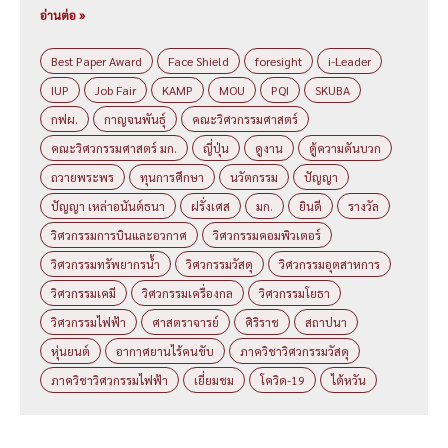
อ่านต่อ »
Best Paper Award
Face Shield
foresight
i-Leader
IUP
Job Fair
KAMP
MOU
PQI
SKUBA
กฟผ.
กาญจนพันธุ์
คณะวิศวกรรมศาสตร์
คณะวิศวกรรมศาสตร์ มก.
ญี่ปุ่น
ดูงาน
ตู้ความดันบวก
ถวายพระพร
ทุนการศึกษา
นวัตกรรม
ปัญญา
ปัญญา เหล่าอนันต์ธนา
ฝรั่งเศส
มก.
ยินดี
รางวัล
วิศวกรรมการบินและอวกาศ
วิศวกรรมคอมพิวเตอร์
วิศวกรรมทรัพยากรน้ำ
วิศวกรรมวัสดุ
วิศวกรรมอุตสาหการ
วิศวกรรมเคมี
วิศวกรรมเครื่องกล
วิศวกรรมโยธา
วิศวกรรมไฟฟ้า
ศาสตราจารย์
ศิริราช
สถาปนา
หุ่นยนต์
อากาศยานไร้คนขับ
ภาควิชาวิศวกรรมวัสดุ
ภาควิชาวิศวกรรมไฟฟ้า
เยี่ยมชม
โควิด-19
ไต้หวัน