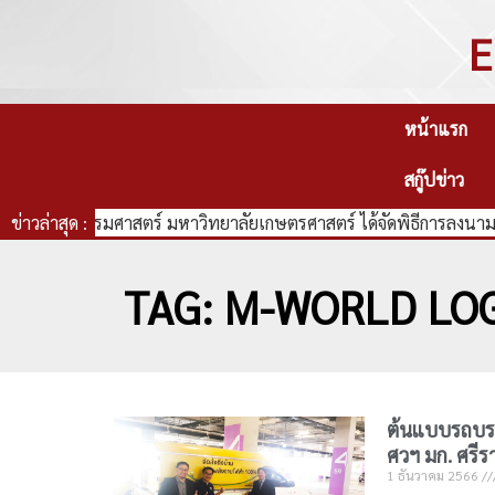
E
หน้าแรก
สกู๊ปข่าว
คณะวิศวกรรมศาสตร์ มหาวิทยาลัยเกษตรศาสตร์ ได้จัดพิธีการลงนามบ
ข่าวล่าสุด :
TAG: M-WORLD LOG
ต้นแบบรถบรร
ศวฯ มก. ศรีร
1 ธันวาคม 2566