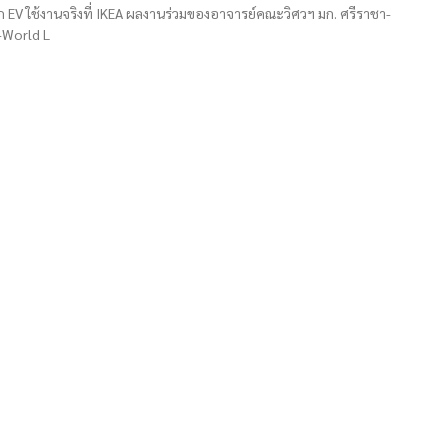
EV ใช้งานจริงที่ IKEA ผลงานร่วมของอาจารย์คณะวิศวฯ มก. ศรีราชา-
-World L