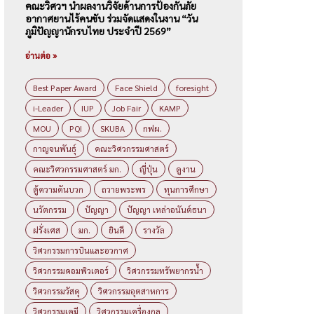
คณะวิศวฯ นำผลงานวิจัยด้านการป้องกันภัย
อากาศยานไร้คนขับ ร่วมจัดแสดงในงาน “วัน
ภูมิปัญญานักรบไทย ประจำปี 2569”
อ่านต่อ »
Best Paper Award
Face Shield
foresight
i-Leader
IUP
Job Fair
KAMP
MOU
PQI
SKUBA
กฟผ.
กาญจนพันธุ์
คณะวิศวกรรมศาสตร์
คณะวิศวกรรมศาสตร์ มก.
ญี่ปุ่น
ดูงาน
ตู้ความดันบวก
ถวายพระพร
ทุนการศึกษา
นวัตกรรม
ปัญญา
ปัญญา เหล่าอนันต์ธนา
ฝรั่งเศส
มก.
ยินดี
รางวัล
วิศวกรรมการบินและอวกาศ
วิศวกรรมคอมพิวเตอร์
วิศวกรรมทรัพยากรน้ำ
วิศวกรรมวัสดุ
วิศวกรรมอุตสาหการ
วิศวกรรมเคมี
วิศวกรรมเครื่องกล