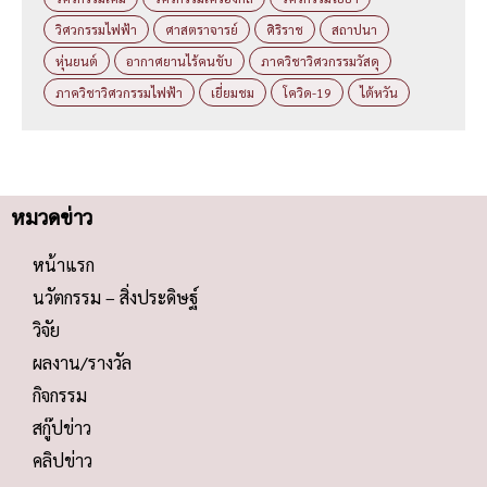
วิศวกรรมไฟฟ้า
ศาสตราจารย์
ศิริราช
สถาปนา
หุ่นยนต์
อากาศยานไร้คนขับ
ภาควิชาวิศวกรรมวัสดุ
ภาควิชาวิศวกรรมไฟฟ้า
เยี่ยมชม
โควิด-19
ไต้หวัน
หมวดข่าว
หน้าแรก
นวัตกรรม – สิ่งประดิษฐ์
วิจัย
ผลงาน/รางวัล
กิจกรรม
สกู๊ปข่าว
คลิปข่าว