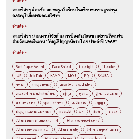
อ่านต่อ »
คณะวิศวฯ ต้อนรับ คณะครู-นักเรียน โรงเรียนชลราษฎรอำรุง
จ.ชลบุรี เยี่ยมชมคณะวิศวฯ
อ่านต่อ »
คณะวิศวฯ นำผลงานวิจัยด้านการป้องกันภัยอากาศยานไร้คนขับ
ร่วมจัดแสดงในงาน “วันภูมิปัญญานักรบไทย ประจำปี 2569”
อ่านต่อ »
Best Paper Award
Face Shield
foresight
i-Leader
IUP
Job Fair
KAMP
MOU
PQI
SKUBA
กฟผ.
กาญจนพันธุ์
คณะวิศวกรรมศาสตร์
คณะวิศวกรรมศาสตร์ มก.
ญี่ปุ่น
ดูงาน
ตู้ความดันบวก
ถวายพระพร
ทุนการศึกษา
นวัตกรรม
ปัญญา
ปัญญา เหล่าอนันต์ธนา
ฝรั่งเศส
มก.
ยินดี
รางวัล
วิศวกรรมการบินและอวกาศ
วิศวกรรมคอมพิวเตอร์
วิศวกรรมทรัพยากรน้ำ
วิศวกรรมวัสดุ
วิศวกรรมอุตสาหการ
วิศวกรรมเคมี
วิศวกรรมเครื่องกล
วิศวกรรมโยธา