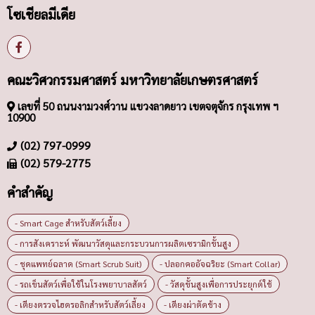
โซเชียลมีเดีย
คณะวิศวกรรมศาสตร์ มหาวิทยาลัยเกษตรศาสตร์
เลขที่ 50 ถนนงามวงศ์วาน แขวงลาดยาว เขตจตุจักร กรุงเทพ ฯ
10900
(02) 797-0999
(02) 579-2775
คำสำคัญ
- Smart Cage สำหรับสัตว์เลี้ยง
- การสังเคราะห์ พัฒนาวัสดุและกระบวนการผลิตเซรามิกขั้นสูง
- ชุดแพทย์ฉลาด (Smart Scrub Suit)
- ปลอกคออัจฉริยะ (Smart Collar)
- รถเข็นสัตว์เพื่อใช้ในโรงพยาบาลสัตว์
- วัสดุขั้นสูงเพื่อการประยุกต์ใช้
- เตียงตรวจไฮดรอลิกสำหรับสัตว์เลี้ยง
- เตียงผ่าตัดช้าง