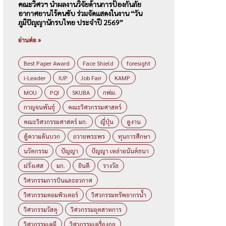
คณะวิศวฯ นำผลงานวิจัยด้านการป้องกันภัย
อากาศยานไร้คนขับ ร่วมจัดแสดงในงาน “วัน
ภูมิปัญญานักรบไทย ประจำปี 2569”
อ่านต่อ »
Best Paper Award
Face Shield
foresight
i-Leader
IUP
Job Fair
KAMP
MOU
PQI
SKUBA
กฟผ.
กาญจนพันธุ์
คณะวิศวกรรมศาสตร์
คณะวิศวกรรมศาสตร์ มก.
ญี่ปุ่น
ดูงาน
ตู้ความดันบวก
ถวายพระพร
ทุนการศึกษา
นวัตกรรม
ปัญญา
ปัญญา เหล่าอนันต์ธนา
ฝรั่งเศส
มก.
ยินดี
รางวัล
วิศวกรรมการบินและอวกาศ
วิศวกรรมคอมพิวเตอร์
วิศวกรรมทรัพยากรน้ำ
วิศวกรรมวัสดุ
วิศวกรรมอุตสาหการ
วิศวกรรมเคมี
วิศวกรรมเครื่องกล