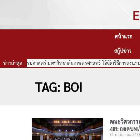
E
หน้าแรก
สกู๊ปข่าว
คณะวิศวกรรมศาสตร์ มหาวิทยาลัยเกษตรศาสตร์ ได้จัดพิธีการลงนามบ
ข่าวล่าสุด :
TAG: BOI
คณะวิศวกรรมศ
4IR: ถอดบทเ
13 พฤษภาคม 256