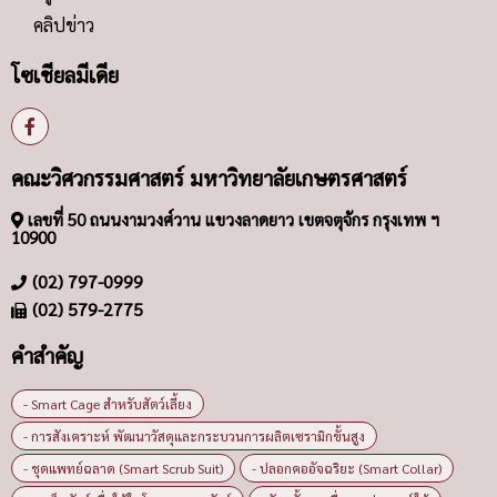
(02) 579-2775
คำสำคัญ
- Smart Cage สำหรับสัตว์เลี้ยง
- การสังเคราะห์ พัฒนาวัสดุและกระบวนการผลิตเซรามิกขั้นสูง
- ชุดแพทย์ฉลาด (Smart Scrub Suit)
- ปลอกคออัจฉริยะ (Smart Collar)
- รถเข็นสัตว์เพื่อใช้ในโรงพยาบาลสัตว์
- วัสดุขั้นสูงเพื่อการประยุกต์ใช้
- เตียงตรวจไฮดรอลิกสำหรับสัตว์เลี้ยง
- เตียงผ่าตัดช้าง
“Automation เพื่อนวัตกรรมอาหารและเกษตร 4.0”
(CIRAD
(Knowledge Management
@Home
@Home League
000 คน
1 สิงหาคม 2551
100 ปี ชาตกาล
12 สิงหาคม
15 – 16 กุมภาพันธ์ 2558
2015 TRF-CHE-Scopus Young Researcher Award
21 ปี
ชื่อผู้ติดต่อ