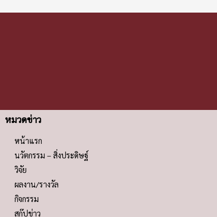
หน้าแรก
นวัตกรรม – สิ่งประดิษฐ์
วิจัย
ผลงาน/รางวัล
กิจกรรม
สกู๊ปข่าว
คลิปข่าว
โซเชียลมีเดีย
คณะวิศวกรรมศาสตร์ มหาวิทยาลัยเกษตรศาสตร์
เลขที่ 50 ถนนงามวงศ์วาน แขวงลาดยาว เขตจตุจักร กรุงเทพ ฯ
10900
(02) 797-0999