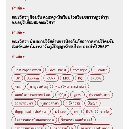
อ่านต่อ »
คณะวิศวฯ ต้อนรับ คณะครู-นักเรียน โรงเรียนชลราษฎรอำรุง
จ.ชลบุรี เยี่ยมชมคณะวิศวฯ
อ่านต่อ »
คณะวิศวฯ นำผลงานวิจัยด้านการป้องกันภัยอากาศยานไร้คนขับ
ร่วมจัดแสดงในงาน “วันภูมิปัญญานักรบไทย ประจำปี 2569”
อ่านต่อ »
Best Paper Award
Face Shield
foresight
i-Leader
IUP
Job Fair
KAMP
MOU
PQI
SKUBA
กฟผ.
กาญจนพันธุ์
คณะวิศวกรรมศาสตร์
คณะวิศวกรรมศาสตร์ มก.
ญี่ปุ่น
ดูงาน
ตู้ความดันบวก
ถวายพระพร
ทุนการศึกษา
นวัตกรรม
ปัญญา
ปัญญา เหล่าอนันต์ธนา
ฝรั่งเศส
มก.
ยินดี
รางวัล
วิศวกรรมการบินและอวกาศ
วิศวกรรมคอมพิวเตอร์
วิศวกรรมทรัพยากรน้ำ
วิศวกรรมวัสดุ
วิศวกรรมอุตสาหการ