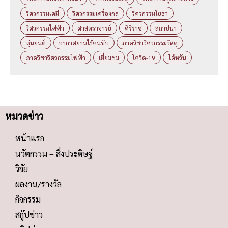
วิศวกรรมเคมี
วิศวกรรมเครื่องกล
วิศวกรรมโยธา
วิศวกรรมไฟฟ้า
ศาสตราจารย์
ศิริราช
สถาปนา
หุ่นยนต์
อากาศยานไร้คนขับ
ภาควิชาวิศวกรรมวัสดุ
ภาควิชาวิศวกรรมไฟฟ้า
เยี่ยมชม
โควิด-19
ไต้หวัน
หมวดข่าว
หน้าแรก
นวัตกรรม – สิ่งประดิษฐ์
วิจัย
ผลงาน/รางวัล
กิจกรรม
สกู๊ปข่าว