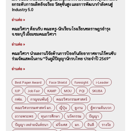
ยกระดับการผลิตอัจฉริยะ วัสดุขั้นสูง และการพัฒนากำลังคนสู่
Industry 5.0
อ่านต่อ »
คณะวิศวฯ ต้อนรับ คณะครู-นักเรียน โรงเรียนชลราษฎรอำรุง
จ.ชลบุรี เยี่ยมชมคณะวิศวฯ
อ่านต่อ »
คณะวิศวฯ นำผลงานวิจัยด้านการป้องกันภัยอากาศยานไร้คนขับ
ร่วมจัดแสดงในงาน “วันภูมิปัญญานักรบไทย ประจำปี 2569”
อ่านต่อ »
Best Paper Award
Face Shield
foresight
i-Leader
IUP
Job Fair
KAMP
MOU
PQI
SKUBA
กฟผ.
กาญจนพันธุ์
คณะวิศวกรรมศาสตร์
คณะวิศวกรรมศาสตร์ มก.
ญี่ปุ่น
ดูงาน
ตู้ความดันบวก
ถวายพระพร
ทุนการศึกษา
นวัตกรรม
ปัญญา
ปัญญา เหล่าอนันต์ธนา
ฝรั่งเศส
มก.
ยินดี
รางวัล