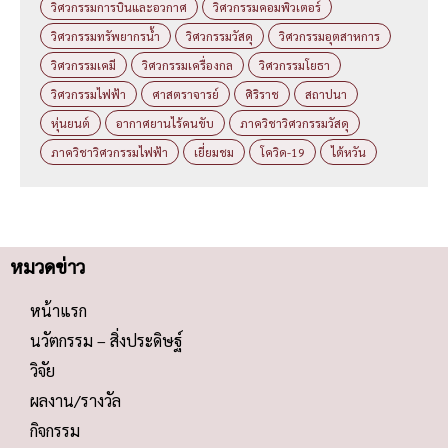
วิศวกรรมการบินและอวกาศ
วิศวกรรมคอมพิวเตอร์
วิศวกรรมทรัพยากรน้ำ
วิศวกรรมวัสดุ
วิศวกรรมอุตสาหการ
วิศวกรรมเคมี
วิศวกรรมเครื่องกล
วิศวกรรมโยธา
วิศวกรรมไฟฟ้า
ศาสตราจารย์
ศิริราช
สถาปนา
หุ่นยนต์
อากาศยานไร้คนขับ
ภาควิชาวิศวกรรมวัสดุ
ภาควิชาวิศวกรรมไฟฟ้า
เยี่ยมชม
โควิด-19
ไต้หวัน
หมวดข่าว
หน้าแรก
นวัตกรรม – สิ่งประดิษฐ์
วิจัย
ผลงาน/รางวัล
กิจกรรม