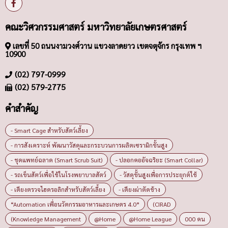
คณะวิศวกรรมศาสตร์ มหาวิทยาลัยเกษตรศาสตร์
เลขที่ 50 ถนนงามวงศ์วาน แขวงลาดยาว เขตจตุจักร กรุงเทพ ฯ
10900
(02) 797-0999
(02) 579-2775
คำสำคัญ
- Smart Cage สำหรับสัตว์เลี้ยง
- การสังเคราะห์ พัฒนาวัสดุและกระบวนการผลิตเซรามิกขั้นสูง
- ชุดแพทย์ฉลาด (Smart Scrub Suit)
- ปลอกคออัจฉริยะ (Smart Collar)
- รถเข็นสัตว์เพื่อใช้ในโรงพยาบาลสัตว์
- วัสดุขั้นสูงเพื่อการประยุกต์ใช้
- เตียงตรวจไฮดรอลิกสำหรับสัตว์เลี้ยง
- เตียงผ่าตัดช้าง
“Automation เพื่อนวัตกรรมอาหารและเกษตร 4.0”
(CIRAD
(Knowledge Management
@Home
@Home League
000 คน