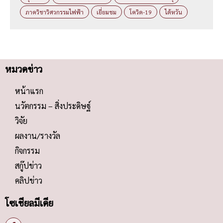
ภาควิชาวิศวกรรมไฟฟ้า
เยี่ยมชม
โควิด-19
ไต้หวัน
หมวดข่าว
หน้าแรก
นวัตกรรม – สิ่งประดิษฐ์
วิจัย
ผลงาน/รางวัล
กิจกรรม
สกู๊ปข่าว
คลิปข่าว
โซเชียลมีเดีย