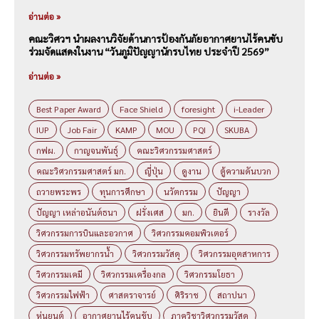
อ่านต่อ »
คณะวิศวฯ นำผลงานวิจัยด้านการป้องกันภัยอากาศยานไร้คนขับ
ร่วมจัดแสดงในงาน “วันภูมิปัญญานักรบไทย ประจำปี 2569”
อ่านต่อ »
Best Paper Award
Face Shield
foresight
i-Leader
IUP
Job Fair
KAMP
MOU
PQI
SKUBA
กฟผ.
กาญจนพันธุ์
คณะวิศวกรรมศาสตร์
คณะวิศวกรรมศาสตร์ มก.
ญี่ปุ่น
ดูงาน
ตู้ความดันบวก
ถวายพระพร
ทุนการศึกษา
นวัตกรรม
ปัญญา
ปัญญา เหล่าอนันต์ธนา
ฝรั่งเศส
มก.
ยินดี
รางวัล
วิศวกรรมการบินและอวกาศ
วิศวกรรมคอมพิวเตอร์
วิศวกรรมทรัพยากรน้ำ
วิศวกรรมวัสดุ
วิศวกรรมอุตสาหการ
วิศวกรรมเคมี
วิศวกรรมเครื่องกล
วิศวกรรมโยธา
วิศวกรรมไฟฟ้า
ศาสตราจารย์
ศิริราช
สถาปนา
หุ่นยนต์
อากาศยานไร้คนขับ
ภาควิชาวิศวกรรมวัสดุ