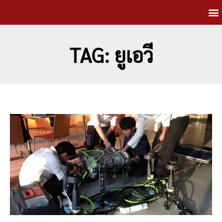
TAG: ยูเอวี