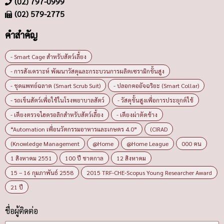
(02) 797-0999
(02) 579-2775
คำสำคัญ
- Smart Cage สำหรับสัตว์เลี้ยง
- การสังเคราะห์ พัฒนาวัสดุและกระบวนการผลิตเซรามิกขั้นสูง
- ชุดแพทย์ฉลาด (Smart Scrub Suit)
- ปลอกคออัจฉริยะ (Smart Collar)
- รถเข็นสัตว์เพื่อใช้ในโรงพยาบาลสัตว์
- วัสดุขั้นสูงเพื่อการประยุกต์ใช้
- เตียงตรวจไฮดรอลิกสำหรับสัตว์เลี้ยง
- เตียงผ่าตัดช้าง
“Automation เพื่อนวัตกรรมอาหารและเกษตร 4.0”
(CIRAD
(Knowledge Management
@Home
@Home League
000 คน
1 สิงหาคม 2551
100 ปี ชาตกาล
12 สิงหาคม
15 – 16 กุมภาพันธ์ 2558
2015 TRF-CHE-Scopus Young Researcher Award
21 ปี
ชื่อผู้ติดต่อ