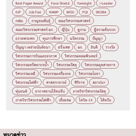
Best Paper Award
Face Shield
foresight
i-Leader
IUP
Job Fair
KAMP
MOU
PQI
SKUBA
กฟผ.
กาญจนพันธุ์
คณะวิศวกรรมศาสตร์
คณะวิศวกรรมศาสตร์ มก.
ญี่ปุ่น
ดูงาน
ตู้ความดันบวก
ถวายพระพร
ทุนการศึกษา
นวัตกรรม
ปัญญา
ปัญญา เหล่าอนันต์ธนา
ฝรั่งเศส
มก.
ยินดี
รางวัล
วิศวกรรมการบินและอวกาศ
วิศวกรรมคอมพิวเตอร์
วิศวกรรมทรัพยากรน้ำ
วิศวกรรมวัสดุ
วิศวกรรมอุตสาหการ
วิศวกรรมเคมี
วิศวกรรมเครื่องกล
วิศวกรรมโยธา
วิศวกรรมไฟฟ้า
ศาสตราจารย์
ศิริราช
สถาปนา
หุ่นยนต์
อากาศยานไร้คนขับ
ภาควิชาวิศวกรรมวัสดุ
ภาควิชาวิศวกรรมไฟฟ้า
เยี่ยมชม
โควิด-19
ไต้หวัน
หมวดข่าว